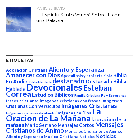
MARIO SERRANO
El Espíritu Santo Vendrá Sobre Ti con
una Palabra
ETIQUETAS
Aliento y Esperanza
Adoración Cristiana
Amanecer con Dios
Biblia
Apocalipsis y profecía
biblia
destacado
En Audio
Destacado Biblia
Biblia Hablada
Devocionales
Esteban
Hablada
Correa
Estudios Biblicos
Fe y Esperanza
Familia Cristiana
Imagenes
frases cristianas
Imagenes cristianas con frases
Imágenes Cristianas
Cristianas Con Versículos
La
imágenes de Dios
Imágenes cristianas de aliento
Oracion de La Mañana
la oración de la
Mensajes
mañana
Mario Serrano
Mensajes Cortos
Cristianos de Animo
Mensajes Cristianos de Animo,
Noticias
Aliento y Esperanza
Musica Cristiana
Noticias