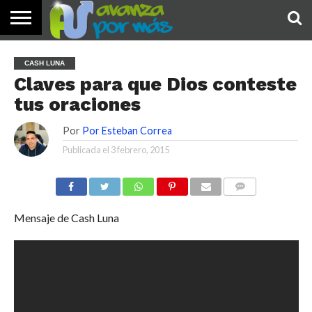
INICIO
PALABRA
DEVOCIONALES
NOTICIAS
TESTIMONIOS
ORACIONES
SOBRE
IMÁGENES
CASH LUNA
DE HOY
NOSOTROS
Claves para que Dios conteste
tus oraciones
Por
Por Esteban Correa
Publicada el
3 febrero, 2015
COMENTARIOS
Mensaje de Cash Luna