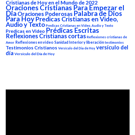
Cristianas de Hoy en el Mundo de 2022
Oraciones Cristianas Para Empezar el
Dia
Palabra de Dios
Oraciones Poderosas
Para Hoy
Predicas Cristianas en Video,
Audio y Texto
Predicas Cristianas en Video, Audio y Texto
Prédicas Escritas
Predicas en Video
Reflexiones Cristianas cortas
Reflexiones cristianas de
Reflexiones en video
Sanidad Interior y liberación
Amor
testimonios
versículo del
Testimonios Cristianos
Versículo del Dia de Hoy
día
Versículo del Día de Hoy
Reproductor
de
vídeo