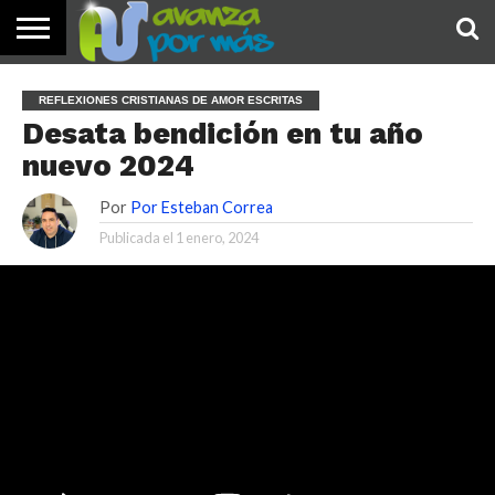
INICIO
PALABRA
DEVOCIONALES
NOTICIAS
TESTIMONIOS
ORACIONES
SOBRE
IMÁGENES
REFLEXIONES CRISTIANAS DE AMOR ESCRITAS
DE HOY
NOSOTROS
Desata bendición en tu año
nuevo 2024
Por
Por Esteban Correa
Publicada el
1 enero, 2024