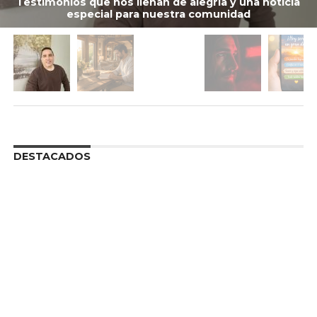
Testimonios que nos llenan de alegría y una noticia
especial para nuestra comunidad
DESTACADOS
REFLEXIONES CRISTIANAS DE AMOR ESCRITAS
Empezando Tu Día Con el Poder de
Dios
MARIO SERRANO
El Amor de Dios Echa Fuera El Temor
MARIO SERRANO