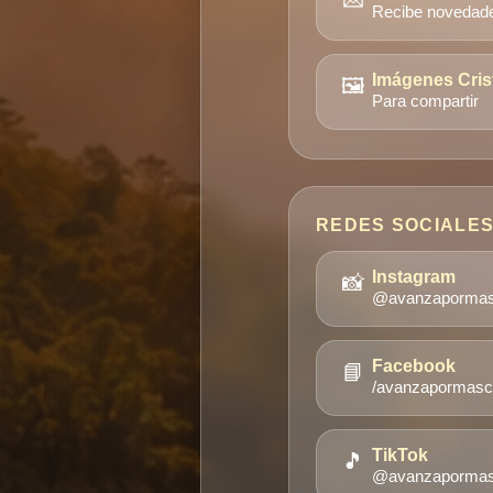
Recibe novedad
🖼️
Imágenes Cris
Para compartir
REDES SOCIALE
📸
Instagram
@avanzapormas_
📘
Facebook
/avanzapormas
🎵
TikTok
@avanzaporma