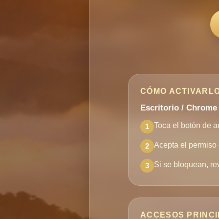
CÓMO ACTIVARLO
Escritorio / Chrome
Toca el botón de ac
1
Acepta el permiso 
2
Si se bloquean, re
3
ACCESOS PRINC