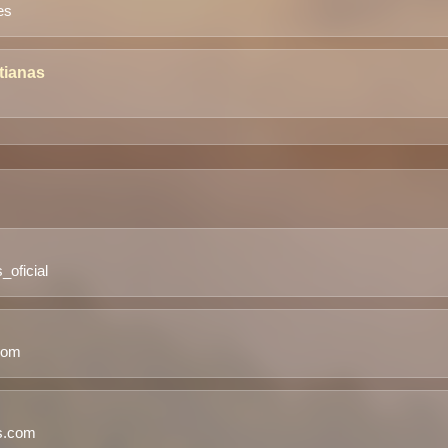
es
tianas
S
oficial
com
s.com