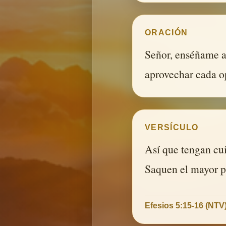
ORACIÓN
Señor, enséñame a
aprovechar cada o
VERSÍCULO
Así que tengan cu
Saquen el mayor p
Efesios 5:15-16 (NTV