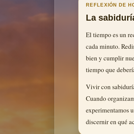
REFLEXIÓN DE H
La sabidurí
El tiempo es un re
cada minuto. Redim
bien y cumplir nue
tiempo que debería
Vivir con sabiduría
Cuando organizamo
experimentamos una
discernir en qué a