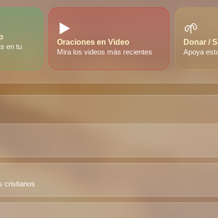
▶️
🌱
p
Oraciones en Video
Donar / 
s en tu
Mira los videos más recientes
Apoya est
s cristianos