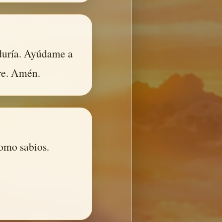
iduría. Ayúdame a
re. Amén.
omo sabios.