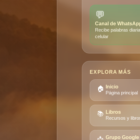
💬
Canal de WhatsAp
Recibe palabras diaria
celular
EXPLORA MÁS
🏠
Inicio
Página principal
📚
Libros
Recursos y libro
📩
Grupo Google