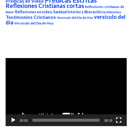
Prédicas Escritas
Predicas en Video
Reflexiones Cristianas cortas
Reflexiones cristianas de
Reflexiones en video
Sanidad Interior y liberación
Amor
testimonios
versículo del
Testimonios Cristianos
Versículo del Dia de Hoy
día
Versículo del Día de Hoy
Reproductor
de
vídeo
00:00
08:18