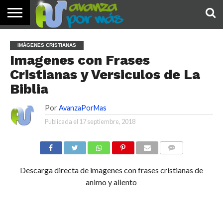
INICIO
PALABRA
DEVOCIONALES
NOTICIAS
TESTIMONIOS
ORACIONES
SOBRE
IMÁGENES
IMÁGENES CRISTIANAS
DE HOY
NOSOTROS
Imagenes con Frases
Cristianas y Versiculos de La
Biblia
Por
AvanzaPorMas
Publicada el
17 septiembre, 2018
COMENTARIOS
Descarga directa de imagenes con frases cristianas de
animo y aliento