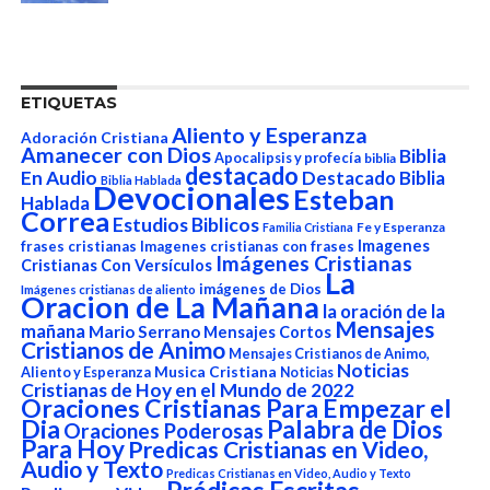
ETIQUETAS
Aliento y Esperanza
Adoración Cristiana
Amanecer con Dios
Biblia
Apocalipsis y profecía
biblia
destacado
En Audio
Destacado Biblia
Biblia Hablada
Devocionales
Esteban
Hablada
Correa
Estudios Biblicos
Fe y Esperanza
Familia Cristiana
Imagenes
frases cristianas
Imagenes cristianas con frases
Imágenes Cristianas
Cristianas Con Versículos
La
imágenes de Dios
Imágenes cristianas de aliento
Oracion de La Mañana
la oración de la
Mensajes
mañana
Mario Serrano
Mensajes Cortos
Cristianos de Animo
Mensajes Cristianos de Animo,
Noticias
Aliento y Esperanza
Musica Cristiana
Noticias
Cristianas de Hoy en el Mundo de 2022
Oraciones Cristianas Para Empezar el
Dia
Palabra de Dios
Oraciones Poderosas
Para Hoy
Predicas Cristianas en Video,
Audio y Texto
Predicas Cristianas en Video, Audio y Texto