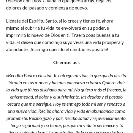
relación con Dios. Olvida lo que queda atrás, deja los
dolores del pasado y comienza de nuevo.
Llénate del Espíritu Santo, si lo crees y tienes fe, ahora
mismo el cubrirá tu vida, te envolverá en su poder, e
imprimirá lo nuevo de Dios en ti. Traerá coas buenas a tu
vida. El desea que como hijo suyo vivas una vida prospera y
abundante. ¡Si amigo querido el cambio es posible!
Oremos así:
«Bendito Padre celestial: Te entrego mi vida, lo que queda de ella.
Tómala en tus manos y hazme una nueva criatura.
Quiero vivir
la vida que tú has diseñado para mí. No quiero más el fracaso, la
enfermedad, el dolor y el sufrimiento, las deudas y el pasado
oscuro que me persigue. Hoy te entrego todo mi ser y renazco a
una nueva vida. Recibo ahora vida y vida en abundancia como
prometiste. Recibo gozo y paz. Recibo salud y rejuvenecimiento.
Tengo seguridad y no temor, porque mi vida te pertenece y tú
tienes cuidado de mí. Te amo Señor. Pido creo recibo y declaro