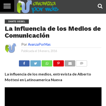
INICIO
PALABRA
DEVOCIONALES
NOTICIAS
TESTIMONIOS
ORACIONES
SOBRE
IMÁGENES
DANTE GEBEL
DE HOY
NOSOTROS
La Influencia de los Medios de
Comunicación
Por
AvanzaPorMas
Publicada el
14 enero, 2016
COMENTARIOS
La influencia de los medios, entrevista de Alberto
Mottesi en Latinoamerica Nueva