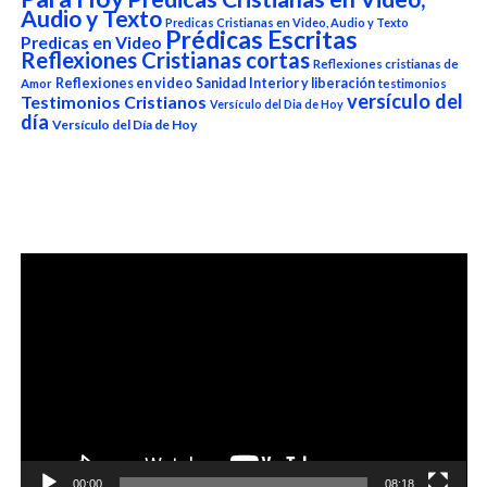
Audio y Texto
Predicas Cristianas en Video, Audio y Texto
Prédicas Escritas
Predicas en Video
Reflexiones Cristianas cortas
Reflexiones cristianas de
Reflexiones en video
Sanidad Interior y liberación
Amor
testimonios
versículo del
Testimonios Cristianos
Versículo del Dia de Hoy
día
Versículo del Día de Hoy
Reproductor
de
vídeo
00:00
08:18