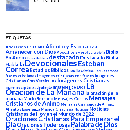
una Palabra
ETIQUETAS
Aliento y Esperanza
Adoración Cristiana
Amanecer con Dios
Biblia
Apocalipsis y profecía
biblia
destacado
En Audio
Destacado Biblia
Biblia Hablada
Devocionales
Esteban
Hablada
Correa
Estudios Biblicos
Fe y Esperanza
Familia Cristiana
Imagenes
frases cristianas
Imagenes cristianas con frases
Imágenes Cristianas
Cristianas Con Versículos
La
imágenes de Dios
Imágenes cristianas de aliento
Oracion de La Mañana
la oración de la
Mensajes
mañana
Mario Serrano
Mensajes Cortos
Cristianos de Animo
Mensajes Cristianos de Animo,
Noticias
Aliento y Esperanza
Musica Cristiana
Noticias
Cristianas de Hoy en el Mundo de 2022
Oraciones Cristianas Para Empezar el
Dia
Palabra de Dios
Oraciones Poderosas
Para Hoy
Predicas Cristianas en Video,