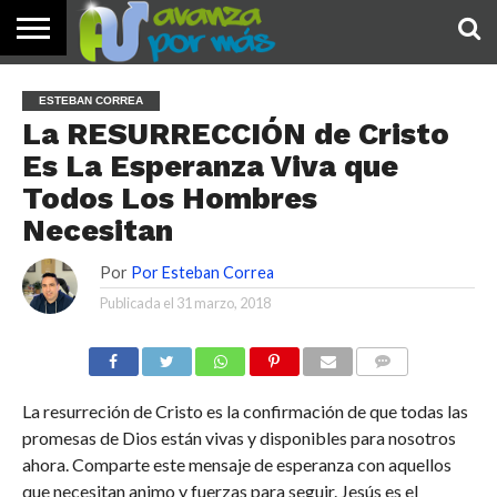
INICIO
PALABRA
DEVOCIONALES
NOTICIAS
TESTIMONIOS
ORACIONES
SOBRE
IMÁGENES
ESTEBAN CORREA
DE HOY
NOSOTROS
La RESURRECCIÓN de Cristo
Es La Esperanza Viva que
Todos Los Hombres
Necesitan
Por
Por Esteban Correa
Publicada el
31 marzo, 2018
COMENTARIOS
La resurreción de Cristo es la confirmación de que todas las
promesas de Dios están vivas y disponibles para nosotros
ahora. Comparte este mensaje de esperanza con aquellos
que necesitan animo y fuerzas para seguir. Jesús es el