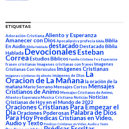
ETIQUETAS
Aliento y Esperanza
Adoración Cristiana
Amanecer con Dios
Biblia
Apocalipsis y profecía
biblia
destacado
En Audio
Destacado Biblia
Biblia Hablada
Devocionales
Esteban
Hablada
Correa
Estudios Biblicos
Fe y Esperanza
Familia Cristiana
Imagenes
frases cristianas
Imagenes cristianas con frases
Imágenes Cristianas
Cristianas Con Versículos
La
imágenes de Dios
Imágenes cristianas de aliento
Oracion de La Mañana
la oración de la
Mensajes
mañana
Mario Serrano
Mensajes Cortos
Cristianos de Animo
Mensajes Cristianos de Animo,
Noticias
Aliento y Esperanza
Musica Cristiana
Noticias
Cristianas de Hoy en el Mundo de 2022
Oraciones Cristianas Para Empezar el
Dia
Palabra de Dios
Oraciones Poderosas
Para Hoy
Predicas Cristianas en Video,
Audio y Texto
Predicas Cristianas en Video, Audio y Texto
Prédicas Escritas