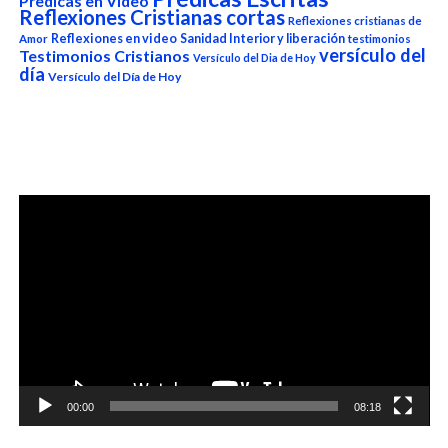
Predicas en Video
Reflexiones Cristianas cortas
Reflexiones cristianas de
Reflexiones en video
Sanidad Interior y liberación
Amor
testimonios
versículo del
Testimonios Cristianos
Versículo del Dia de Hoy
día
Versículo del Día de Hoy
Reproductor
de
vídeo
00:00
08:18