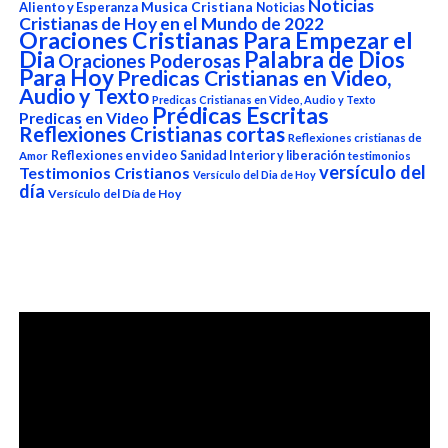
Noticias
Aliento y Esperanza
Musica Cristiana
Noticias
Cristianas de Hoy en el Mundo de 2022
Oraciones Cristianas Para Empezar el
Dia
Palabra de Dios
Oraciones Poderosas
Para Hoy
Predicas Cristianas en Video,
Audio y Texto
Predicas Cristianas en Video, Audio y Texto
Prédicas Escritas
Predicas en Video
Reflexiones Cristianas cortas
Reflexiones cristianas de
Reflexiones en video
Sanidad Interior y liberación
Amor
testimonios
versículo del
Testimonios Cristianos
Versículo del Dia de Hoy
día
Versículo del Día de Hoy
Reproductor
de
vídeo