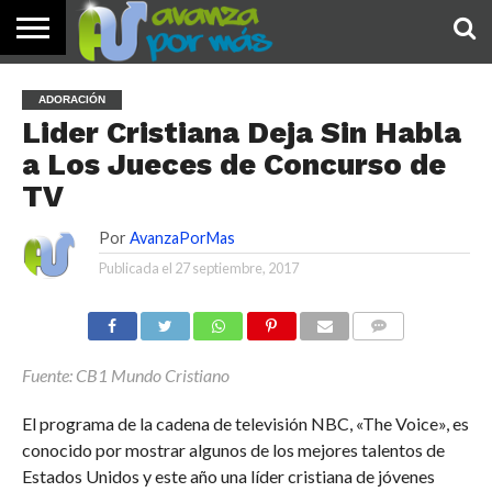
INICIO
PALABRA
DEVOCIONALES
NOTICIAS
TESTIMONIOS
ORACIONES
SOBRE
IMÁGENES
ADORACIÓN
DE HOY
NOSOTROS
Lider Cristiana Deja Sin Habla
a Los Jueces de Concurso de
TV
Por
AvanzaPorMas
Publicada el
27 septiembre, 2017
COMENTARIOS
Fuente: CB1 Mundo Cristiano
El programa de la cadena de televisión NBC, «The Voice», es
conocido por mostrar algunos de los mejores talentos de
Estados Unidos y este año una líder cristiana de jóvenes