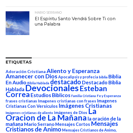
MARIO SERRANO
El Espíritu Santo Vendrá Sobre Ti con
una Palabra
ETIQUETAS
Aliento y Esperanza
Adoración Cristiana
Amanecer con Dios
Biblia
Apocalipsis y profecía
biblia
destacado
En Audio
Destacado Biblia
Biblia Hablada
Devocionales
Esteban
Hablada
Correa
Estudios Biblicos
Fe y Esperanza
Familia Cristiana
Imagenes
frases cristianas
Imagenes cristianas con frases
Imágenes Cristianas
Cristianas Con Versículos
La
imágenes de Dios
Imágenes cristianas de aliento
Oracion de La Mañana
la oración de la
Mensajes
mañana
Mario Serrano
Mensajes Cortos
Cristianos de Animo
Mensajes Cristianos de Animo,