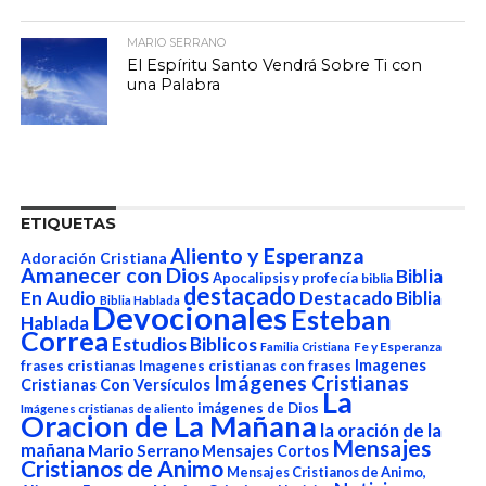
MARIO SERRANO
El Espíritu Santo Vendrá Sobre Ti con
una Palabra
ETIQUETAS
Aliento y Esperanza
Adoración Cristiana
Amanecer con Dios
Biblia
Apocalipsis y profecía
biblia
destacado
En Audio
Destacado Biblia
Biblia Hablada
Devocionales
Esteban
Hablada
Correa
Estudios Biblicos
Fe y Esperanza
Familia Cristiana
Imagenes
frases cristianas
Imagenes cristianas con frases
Imágenes Cristianas
Cristianas Con Versículos
La
imágenes de Dios
Imágenes cristianas de aliento
Oracion de La Mañana
la oración de la
Mensajes
mañana
Mario Serrano
Mensajes Cortos
Cristianos de Animo
Mensajes Cristianos de Animo,