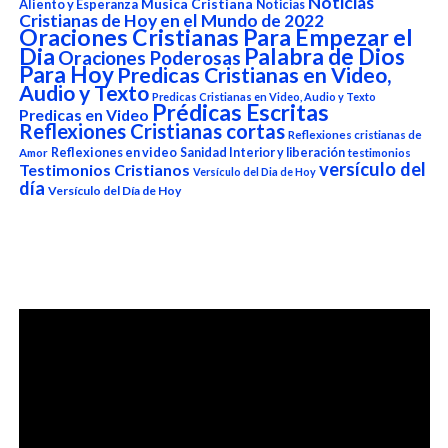
Noticias
Aliento y Esperanza
Musica Cristiana
Noticias
Cristianas de Hoy en el Mundo de 2022
Oraciones Cristianas Para Empezar el
Dia
Palabra de Dios
Oraciones Poderosas
Para Hoy
Predicas Cristianas en Video,
Audio y Texto
Predicas Cristianas en Video, Audio y Texto
Prédicas Escritas
Predicas en Video
Reflexiones Cristianas cortas
Reflexiones cristianas de
Reflexiones en video
Sanidad Interior y liberación
Amor
testimonios
versículo del
Testimonios Cristianos
Versículo del Dia de Hoy
día
Versículo del Día de Hoy
Reproductor
de
vídeo