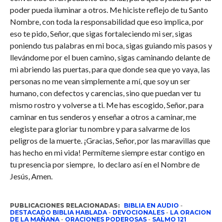
poder pueda iluminar a otros. Me hiciste reflejo de tu Santo
Nombre, con toda la responsabilidad que eso implica, por
eso te pido, Señor, que sigas fortaleciendo mi ser, sigas
poniendo tus palabras en mi boca, sigas guiando mis pasos y
llevándome por el buen camino, sigas caminando delante de
mi abriendo las puertas, para que donde sea que yo vaya, las
personas no me vean simplemente a mí, que soy un ser
humano, con defectos y carencias, sino que puedan ver tu
mismo rostro y volverse a ti. Me has escogido, Señor, para
caminar en tus senderos y enseñar a otros a caminar, me
elegiste para gloriar tu nombre y para salvarme de los
peligros de la muerte. ¡Gracias, Señor, por las maravillas que
has hecho en mi vida! Permíteme siempre estar contigo en
tu presencia por siempre, lo declaro así en el Nombre de
Jesús, Amen.
PUBLICACIONES RELACIONADAS:
BIBLIA EN AUDIO
-
DESTACADO BIBLIA HABLADA
-
DEVOCIONALES
-
LA ORACION
DE LA MAÑANA
-
ORACIONES PODEROSAS
-
SALMO 121