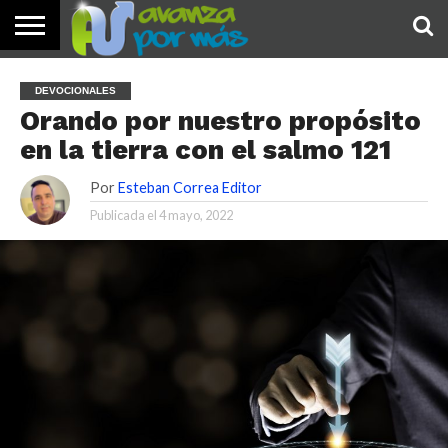
INICIO
PALABRA
DEVOCIONALES
NOTICIAS
TESTIMONIOS
ORACIONES
SOBRE
IMÁGENES
DEVOCIONALES
DE HOY
NOSOTROS
Orando por nuestro propósito
en la tierra con el salmo 121
Por
Esteban Correa Editor
Publicada el
4 mayo, 2022