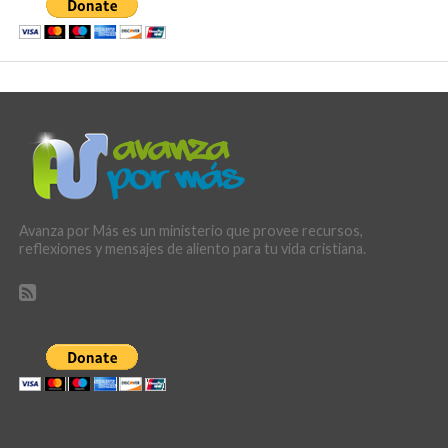
Avanza por Más es un ministerio que provee recursos,
reflexiones y mensajes de aliento para tu vida cristiana.