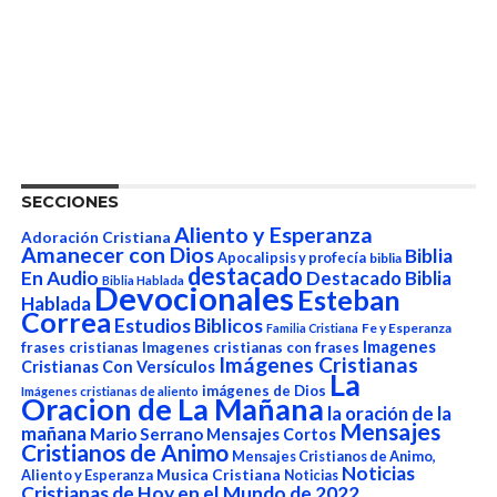
SECCIONES
Aliento y Esperanza
Adoración Cristiana
Amanecer con Dios
Biblia
Apocalipsis y profecía
biblia
destacado
En Audio
Destacado Biblia
Biblia Hablada
Devocionales
Esteban
Hablada
Correa
Estudios Biblicos
Fe y Esperanza
Familia Cristiana
Imagenes
frases cristianas
Imagenes cristianas con frases
Imágenes Cristianas
Cristianas Con Versículos
La
imágenes de Dios
Imágenes cristianas de aliento
Oracion de La Mañana
la oración de la
Mensajes
mañana
Mario Serrano
Mensajes Cortos
Cristianos de Animo
Mensajes Cristianos de Animo,
Noticias
Aliento y Esperanza
Musica Cristiana
Noticias
Cristianas de Hoy en el Mundo de 2022