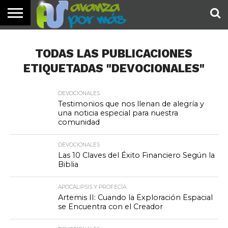
INICIO
PALABRA
DEVOCIONALES
NOTICIAS
TESTIMONIOS
ORACIONES
SOBRE
IMÁGENES
DE HOY
NOSOTROS
TODAS LAS PUBLICACIONES
ETIQUETADAS "DEVOCIONALES"
DEVOCIONALES
Testimonios que nos llenan de alegría y
una noticia especial para nuestra
comunidad
DEVOCIONALES
Las 10 Claves del Éxito Financiero Según la
Biblia
APOCALIPSIS Y PROFECÍA
Artemis II: Cuando la Exploración Espacial
se Encuentra con el Creador