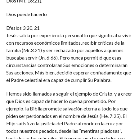
Dios (Mt. 16:21).
Dios puede hacerlo
Efesios 3:20, 21
Jesús sabía por experiencia personal lo que significaba vivir
con recursos económicos limitados, recibir críticas de la
familia (Mr.3:21) y ser rechazado por aquellos a quienes
buscaba servir (Jn. 6:66). Pero nunca permitió que esas
circunstancias controlaran Sus emociones o determinaran
Sus acciones. Más bien, decidió esperar confiadamente que
el Padre celestial era capaz de cumplir Su Palabra.
Hemos sido llamados a seguir el ejemplo de Cristo, y a creer
que Dios es capaz de hacer lo que ha prometido. Por
ejemplo, la Biblia promete salvación eterna a todo los que
piden ser perdonados en el nombre de Jesús (He. 7:25). El
Hijo satisfizo la justicia del Padre al morir en la cruz por
todos nuestros pecados, desde las “mentiras piadosas”,
hasta los actos más viles. Si tenemos una fe verdadera en