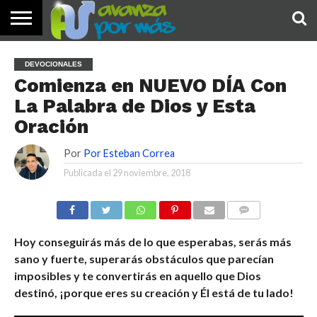
INICIO
PALABRA
DEVOCIONALES
NOTICIAS
TESTIMONIOS
ORACIONES
SOBRE
IMÁGENES
DEVOCIONALES
DE HOY
NOSOTROS
Comienza en NUEVO DÍA Con
La Palabra de Dios y Esta
Oración
Por
Por Esteban Correa
Publicada el
29 noviembre, 2018
COMENTARIOS
Hoy conseguirás más de lo que esperabas, serás más
sano y fuerte, superarás obstáculos que parecían
imposibles y te convertirás en aquello que Dios
destinó, ¡porque eres su creación y Él está de tu lado!