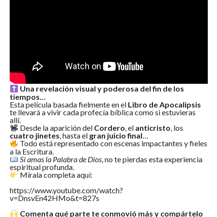
Una revelación visual y poderosa del fin de los
tiempos…
Esta película basada fielmente en el
Libro de Apocalipsis
te llevará a vivir cada profecía bíblica como si estuvieras
allí.
Desde la aparición del
Cordero
, el
anticristo
, los
cuatro jinetes
, hasta el
gran juicio final
…
Todo está representado con escenas impactantes y fieles
a la Escritura.
Si amas la Palabra de Dios
, no te pierdas esta experiencia
espiritual profunda.
Mírala completa aquí:
https://www.youtube.com/watch?
v=DnsvEn42HMo&t=827s
Comenta qué parte te conmovió más y compártelo