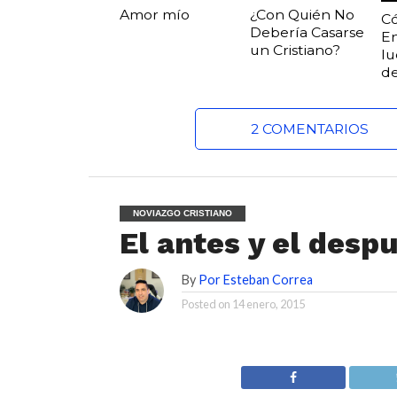
Amor mío
¿Con Quién No
C
Debería Casarse
E
un Cristiano?
lu
de
2 COMENTARIOS
NOVIAZGO CRISTIANO
El antes y el desp
By
Por Esteban Correa
Posted on
14 enero, 2015