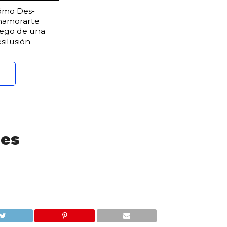
ómo Des-
namorarte
ego de una
silusión
ues