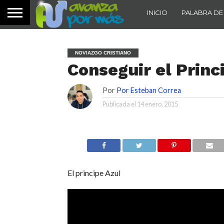
INICIO
PALABRA DE
NOVIAZGO CRISTIANO
Conseguir el Princ
Por
Por Esteban Correa
Publicada el
14 enero, 2015
El principe Azul