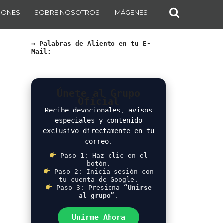
IONES
SOBRE NOSOTROS
IMÁGENES
→ Palabras de Aliento en tu E-
Mail:
Únete al Grupo
Oficial
Recibe devocionales, avisos
especiales y contenido
exclusivo directamente en tu
correo.
Paso 1: Haz clic en el
botón.
Paso 2: Inicia sesión con
tu cuenta de Google.
Paso 3: Presiona
“Unirse
al grupo”
.
Unirme Ahora