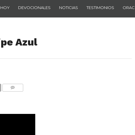
 HOY
DEVOCIONALES
NOTICIAS
TESTIMONIOS
ORAC
ipe Azul
COMENTARIOS