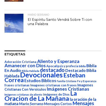
MARIO SERRANO
El Espíritu Santo Vendrá Sobre Ti con
una Palabra
ETIQUETAS
Aliento y Esperanza
Adoración Cristiana
Amanecer con Dios
Biblia
Apocalipsis y profecía
biblia
destacado
En Audio
Destacado Biblia
Biblia Hablada
Devocionales
Esteban
Hablada
Correa
Estudios Biblicos
Fe y Esperanza
Familia Cristiana
Imagenes
frases cristianas
Imagenes cristianas con frases
Imágenes Cristianas
Cristianas Con Versículos
La
imágenes de Dios
Imágenes cristianas de aliento
Oracion de La Mañana
la oración de la
Mensajes
mañana
Mario Serrano
Mensajes Cortos