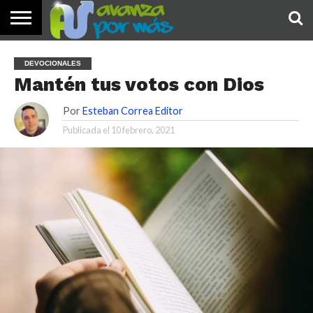
INICIO
PALABRA
DEVOCIONALES
NOTICIAS
TESTIMONIOS
ORACIONES
SOBRE
IMÁGENES
DEVOCIONALES
DE HOY
NOSOTROS
Mantén tus votos con Dios
Por
Esteban Correa Editor
Publicada el
10 febrero, 2021