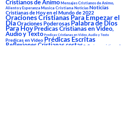
Cristianos de Animo
Mensajes Cristianos de Animo,
Noticias
Aliento y Esperanza
Musica Cristiana
Noticias
Cristianas de Hoy en el Mundo de 2022
Oraciones Cristianas Para Empezar el
Dia
Palabra de Dios
Oraciones Poderosas
Para Hoy
Predicas Cristianas en Video,
Audio y Texto
Predicas Cristianas en Video, Audio y Texto
Prédicas Escritas
Predicas en Video
Reflexiones Cristianas cortas
Reflexiones cristianas de
Reflexiones en video
Sanidad Interior y liberación
Amor
testimonios
versículo del
Testimonios Cristianos
Versículo del Dia de Hoy
día
Versículo del Día de Hoy
Reproductor
de
vídeo