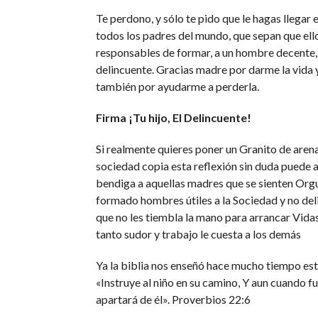
Te perdono, y sólo te pido que le hagas llegar e
todos los padres del mundo, que sepan que ello
responsables de formar, a un hombre decente, 
delincuente. Gracias madre por darme la vida 
también por ayudarme a perderla.
Firma ¡Tu hijo, El Delincuente!
Si realmente quieres poner un Granito de arena
sociedad copia esta reflexión sin duda puede
bendiga a aquellas madres que se sienten Org
formado hombres útiles a la Sociedad y no del
que no les tiembla la mano para arrancar Vidas
tanto sudor y trabajo le cuesta a los demás
Ya la biblia nos enseñó hace mucho tiempo est
«Instruye al niño en su camino, Y aun cuando fu
apartará de él». Proverbios 22:6