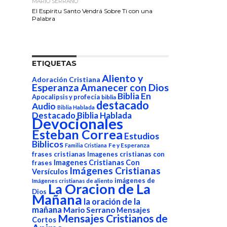
MARIO SERRANO
El Espíritu Santo Vendrá Sobre Ti con una
Palabra
ETIQUETAS
Aliento y
Adoración Cristiana
Esperanza
Amanecer con Dios
Biblia En
Apocalipsis y profecía
biblia
destacado
Audio
Biblia Hablada
Destacado Biblia Hablada
Devocionales
Esteban Correa
Estudios
Biblicos
Fe y Esperanza
Familia Cristiana
frases cristianas
Imagenes cristianas con
Imagenes Cristianas Con
frases
Imágenes Cristianas
Versículos
imágenes de
Imágenes cristianas de aliento
La Oracion de La
Dios
Mañana
la oración de la
mañana
Mario Serrano
Mensajes
Mensajes Cristianos de
Cortos