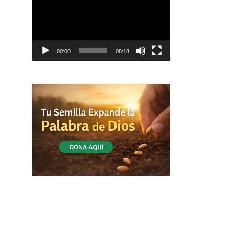
vídeo
00:00
08:18