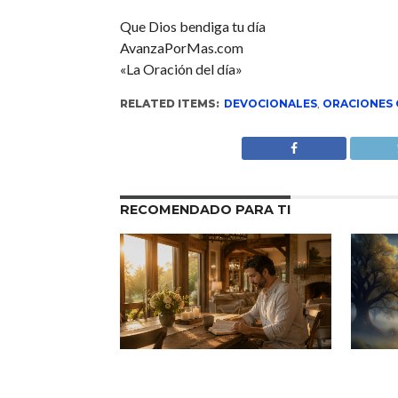
Que Dios bendiga tu día
AvanzaPorMas.com
«La Oración del día»
RELATED ITEMS:
DEVOCIONALES
,
ORACIONES 
RECOMENDADO PARA TI
Las 10 Claves del Éxito Financiero
Cómo Se
Según la Biblia