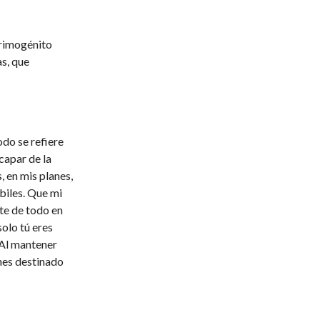
 primogénito
as, que
do se refiere
capar de la
 en mis planes,
biles. Que mi
nte de todo en
solo tú eres
 Al mantener
enes destinado