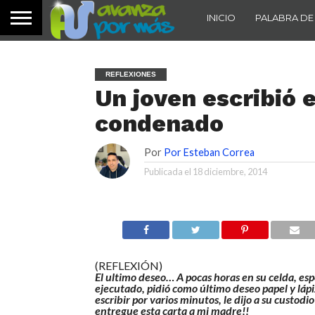
INICIO
PALABRA DE
REFLEXIONES
Un joven escribió 
condenado
Por
Por Esteban Correa
Publicada el
18 diciembre, 2014
(REFLEXIÓN)
El ultimo deseo… A pocas horas en su celda, es
ejecutado, pidió como último deseo papel y láp
escribir por varios minutos, le dijo a su custodio
entregue esta carta a mi madre!!