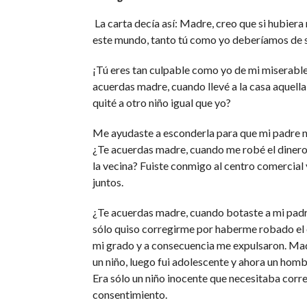
La carta decía así: Madre, creo que si hubiera 
este mundo, tanto tú como yo deberíamos de s
¡Tú eres tan culpable como yo de mi miserable
acuerdas madre, cuando llevé a la casa aquella 
quité a otro niño igual que yo?
Me ayudaste a esconderla para que mi padre n
¿Te acuerdas madre, cuando me robé el dinero 
la vecina? Fuiste conmigo al centro comercial
juntos.
¿Te acuerdas madre, cuando botaste a mi padre
sólo quiso corregirme por haberme robado el 
mi grado y a consecuencia me expulsaron. Mad
un niño, luego fui adolescente y ahora un hom
Era sólo un niño inocente que necesitaba corre
consentimiento.