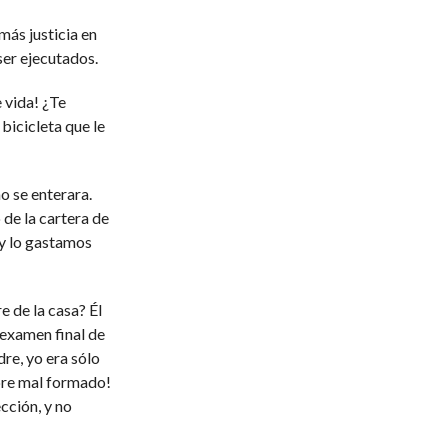
más justicia en
er ejecutados.
 vida! ¿Te
bicicleta que le
o se enterara.
de la cartera de
 y lo gastamos
 de la casa? Él
examen final de
re, yo era sólo
bre mal formado!
cción, y no