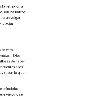
sta reflexión a
s son los únicos
o a un vulgar
y gracias
 en esta
 ayudar… Dios
ullosas de haber
incuentes a los
 y robar lo q con
e principio:
ere viejo no se