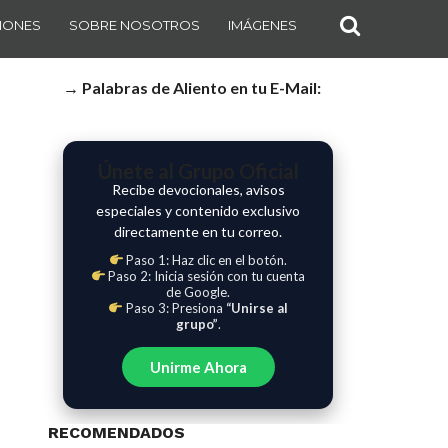
IONES
SOBRE NOSOTROS
IMÁGENES
→ Palabras de Aliento en tu E-Mail:
Únete al Grupo Oficial
Recibe devocionales, avisos
especiales y contenido exclusivo
directamente en tu correo.
Paso 1: Haz clic en el botón.
Paso 2: Inicia sesión con tu cuenta
de Google.
Paso 3: Presiona
“Unirse al
grupo”
.
Unirme Ahora
RECOMENDADOS