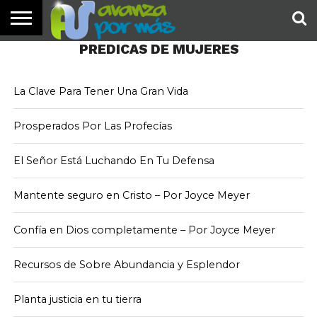
RECUPERANDO LA
INVERSIÓN
PREDICAS DE MUJERES
INICIO
PALABRA
DEVOCIONALES
NOTICIAS
TESTIMONIOS
ORACIONES
SOBRE
IMÁGENES
DE HOY
NOSOTROS
8.9K
1
La Clave Para Tener Una Gran Vida
Prosperados Por Las Profecías
El Señor Está Luchando En Tu Defensa
Mantente seguro en Cristo – Por Joyce Meyer
Confía en Dios completamente – Por Joyce Meyer
Recursos de Sobre Abundancia y Esplendor
Planta justicia en tu tierra