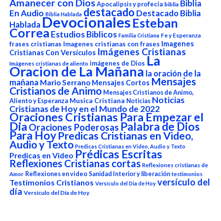
Amanecer con Dios
Biblia
Apocalipsis y profecía
biblia
destacado
En Audio
Destacado Biblia
Biblia Hablada
Devocionales
Esteban
Hablada
Correa
Estudios Biblicos
Fe y Esperanza
Familia Cristiana
Imagenes
frases cristianas
Imagenes cristianas con frases
Imágenes Cristianas
Cristianas Con Versículos
La
imágenes de Dios
Imágenes cristianas de aliento
Oracion de La Mañana
la oración de la
Mensajes
mañana
Mario Serrano
Mensajes Cortos
Cristianos de Animo
Mensajes Cristianos de Animo,
Noticias
Aliento y Esperanza
Musica Cristiana
Noticias
Cristianas de Hoy en el Mundo de 2022
Oraciones Cristianas Para Empezar el
Dia
Palabra de Dios
Oraciones Poderosas
Para Hoy
Predicas Cristianas en Video,
Audio y Texto
Predicas Cristianas en Video, Audio y Texto
Prédicas Escritas
Predicas en Video
Reflexiones Cristianas cortas
Reflexiones cristianas de
Reflexiones en video
Sanidad Interior y liberación
Amor
testimonios
versículo del
Testimonios Cristianos
Versículo del Dia de Hoy
día
Versículo del Día de Hoy