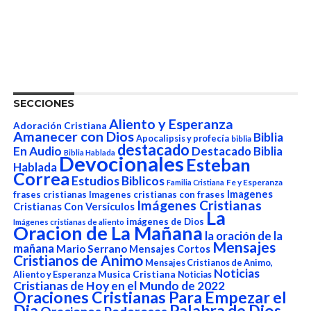
SECCIONES
Aliento y Esperanza
Adoración Cristiana
Amanecer con Dios
Biblia
Apocalipsis y profecía
biblia
destacado
En Audio
Destacado Biblia
Biblia Hablada
Devocionales
Esteban
Hablada
Correa
Estudios Biblicos
Fe y Esperanza
Familia Cristiana
Imagenes
frases cristianas
Imagenes cristianas con frases
Imágenes Cristianas
Cristianas Con Versículos
La
imágenes de Dios
Imágenes cristianas de aliento
Oracion de La Mañana
la oración de la
Mensajes
mañana
Mario Serrano
Mensajes Cortos
Cristianos de Animo
Mensajes Cristianos de Animo,
Noticias
Aliento y Esperanza
Musica Cristiana
Noticias
Cristianas de Hoy en el Mundo de 2022
Oraciones Cristianas Para Empezar el
Dia
Palabra de Dios