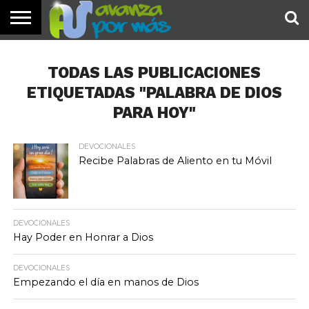
INICIO
PALABRA
DEVOCIONALES
NOTICIAS
TESTIMONIOS
ORACIONES
SOBRE
IMÁGENES
DE HOY
NOSOTROS
TODAS LAS PUBLICACIONES
ETIQUETADAS "PALABRA DE DIOS
PARA HOY"
DEVOCIONALES
Recibe Palabras de Aliento en tu Móvil
DEVOCIONALES
Hay Poder en Honrar a Dios
DEVOCIONALES
Empezando el día en manos de Dios