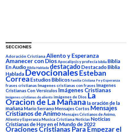
SECCIONES
Aliento y Esperanza
Adoración Cristiana
Amanecer con Dios
Biblia
Apocalipsis y profecía
biblia
destacado
En Audio
Destacado Biblia
Biblia Hablada
Devocionales
Esteban
Hablada
Correa
Estudios Biblicos
Fe y Esperanza
Familia Cristiana
Imagenes
frases cristianas
Imagenes cristianas con frases
Imágenes Cristianas
Cristianas Con Versículos
La
imágenes de Dios
Imágenes cristianas de aliento
Oracion de La Mañana
la oración de la
Mensajes
mañana
Mario Serrano
Mensajes Cortos
Cristianos de Animo
Mensajes Cristianos de Animo,
Noticias
Aliento y Esperanza
Musica Cristiana
Noticias
Cristianas de Hoy en el Mundo de 2022
Oraciones Cristianas Para Empezar el