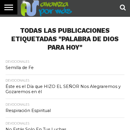
INICIO
PALABRA
DEVOCIONALES
NOTICIAS
TESTIMONIOS
ORACIONES
SOBRE
IMÁGENES
DE HOY
NOSOTROS
TODAS LAS PUBLICACIONES
ETIQUETADAS "PALABRA DE DIOS
PARA HOY"
DEVOCIONALES
Semilla de Fe
DEVOCIONALES
Éste es el Día que HIZO EL SEÑOR Nos Alegraremos y
Gozaremos en él
DEVOCIONALES
Respiración Espiritual
DEVOCIONALES
No Estás Solo En Tus Luchas