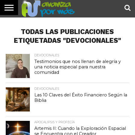
INICIO
PALABRA
DEVOCIONALES
NOTICIAS
TESTIMONIOS
ORACIONES
SOBRE
IMÁGENES
DE HOY
NOSOTROS
TODAS LAS PUBLICACIONES
ETIQUETADAS "DEVOCIONALES"
DEVOCIONALES
Testimonios que nos llenan de alegría y
una noticia especial para nuestra
comunidad
DEVOCIONALES
Las 10 Claves del Éxito Financiero Según la
Biblia
APOCALIPSIS Y PROFECÍA
Artemis II: Cuando la Exploración Espacial
se Encuentra con el Creador