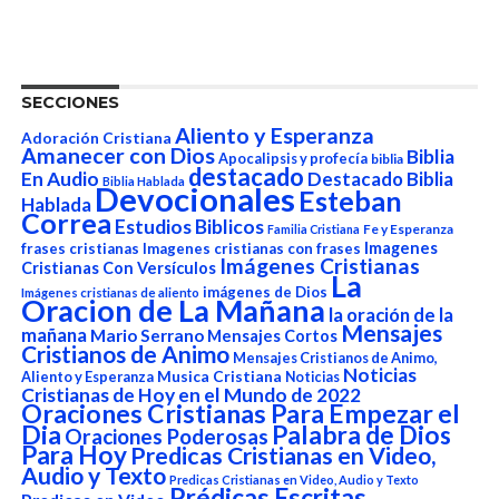
SECCIONES
Aliento y Esperanza
Adoración Cristiana
Amanecer con Dios
Biblia
Apocalipsis y profecía
biblia
destacado
En Audio
Destacado Biblia
Biblia Hablada
Devocionales
Esteban
Hablada
Correa
Estudios Biblicos
Fe y Esperanza
Familia Cristiana
Imagenes
frases cristianas
Imagenes cristianas con frases
Imágenes Cristianas
Cristianas Con Versículos
La
imágenes de Dios
Imágenes cristianas de aliento
Oracion de La Mañana
la oración de la
Mensajes
mañana
Mario Serrano
Mensajes Cortos
Cristianos de Animo
Mensajes Cristianos de Animo,
Noticias
Aliento y Esperanza
Musica Cristiana
Noticias
Cristianas de Hoy en el Mundo de 2022
Oraciones Cristianas Para Empezar el
Dia
Palabra de Dios
Oraciones Poderosas
Para Hoy
Predicas Cristianas en Video,
Audio y Texto
Predicas Cristianas en Video, Audio y Texto
Prédicas Escritas