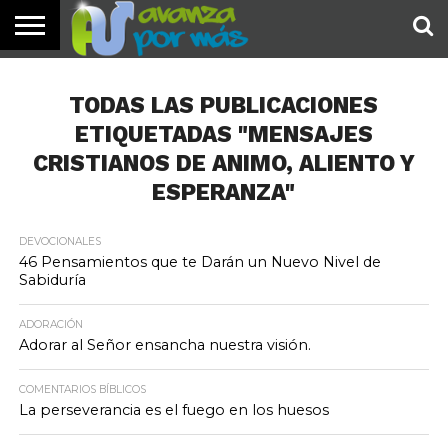
INICIO
PALABRA
DEVOCIONALES
NOTICIAS
TESTIMONIOS
ORACIONES
SOBRE
IMÁGENES
DE HOY
NOSOTROS
TODAS LAS PUBLICACIONES
ETIQUETADAS "MENSAJES
CRISTIANOS DE ANIMO, ALIENTO Y
ESPERANZA"
DEVOCIONALES
46 Pensamientos que te Darán un Nuevo Nivel de
Sabiduría
ADORACIÓN
Adorar al Señor ensancha nuestra visión.
COMENTARIOS BÍBLICOS
La perseverancia es el fuego en los huesos