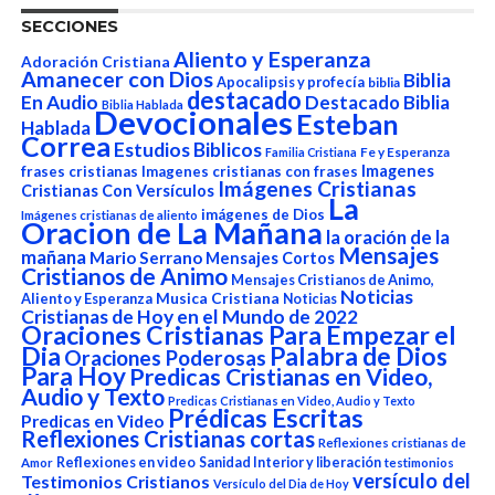
SECCIONES
Aliento y Esperanza
Adoración Cristiana
Amanecer con Dios
Biblia
Apocalipsis y profecía
biblia
destacado
En Audio
Destacado Biblia
Biblia Hablada
Devocionales
Esteban
Hablada
Correa
Estudios Biblicos
Fe y Esperanza
Familia Cristiana
Imagenes
frases cristianas
Imagenes cristianas con frases
Imágenes Cristianas
Cristianas Con Versículos
La
imágenes de Dios
Imágenes cristianas de aliento
Oracion de La Mañana
la oración de la
Mensajes
mañana
Mario Serrano
Mensajes Cortos
Cristianos de Animo
Mensajes Cristianos de Animo,
Noticias
Aliento y Esperanza
Musica Cristiana
Noticias
Cristianas de Hoy en el Mundo de 2022
Oraciones Cristianas Para Empezar el
Dia
Palabra de Dios
Oraciones Poderosas
Para Hoy
Predicas Cristianas en Video,
Audio y Texto
Predicas Cristianas en Video, Audio y Texto
Prédicas Escritas
Predicas en Video
Reflexiones Cristianas cortas
Reflexiones cristianas de
Reflexiones en video
Sanidad Interior y liberación
Amor
testimonios
versículo del
Testimonios Cristianos
Versículo del Dia de Hoy