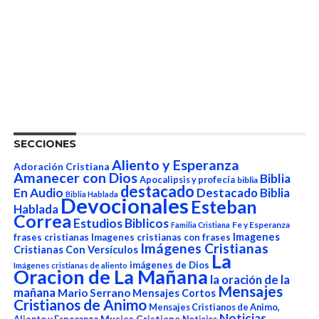
SECCIONES
Aliento y Esperanza
Adoración Cristiana
Amanecer con Dios
Biblia
Apocalipsis y profecía
biblia
destacado
En Audio
Destacado Biblia
Biblia Hablada
Devocionales
Esteban
Hablada
Correa
Estudios Biblicos
Fe y Esperanza
Familia Cristiana
Imagenes
frases cristianas
Imagenes cristianas con frases
Imágenes Cristianas
Cristianas Con Versículos
La
imágenes de Dios
Imágenes cristianas de aliento
Oracion de La Mañana
la oración de la
Mensajes
mañana
Mario Serrano
Mensajes Cortos
Cristianos de Animo
Mensajes Cristianos de Animo,
Noticias