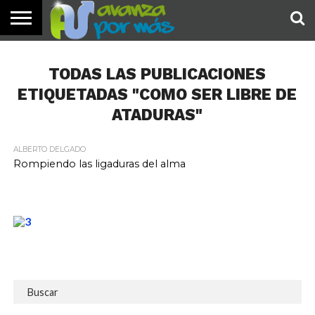
INICIO
PALABRA
DEVOCIONALES
NOTICIAS
TESTIMONIOS
ORACIONES
SOBRE
IMÁGENES
DE HOY
NOSOTROS
TODAS LAS PUBLICACIONES
ETIQUETADAS "COMO SER LIBRE DE
ATADURAS"
ALBERTO DELGADO
Rompiendo las ligaduras del alma