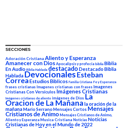
SECCIONES
Aliento y Esperanza
Adoración Cristiana
Amanecer con Dios
Biblia
Apocalipsis y profecía
biblia
destacado
En Audio
Destacado Biblia
Biblia Hablada
Devocionales
Esteban
Hablada
Correa
Estudios Biblicos
Fe y Esperanza
Familia Cristiana
Imagenes
frases cristianas
Imagenes cristianas con frases
Imágenes Cristianas
Cristianas Con Versículos
La
imágenes de Dios
Imágenes cristianas de aliento
Oracion de La Mañana
la oración de la
Mensajes
mañana
Mario Serrano
Mensajes Cortos
Cristianos de Animo
Mensajes Cristianos de Animo,
Noticias
Aliento y Esperanza
Musica Cristiana
Noticias
Cristianas de Hoy en el Mundo de 2022