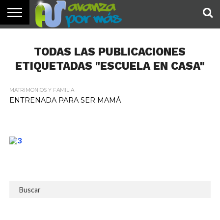
INICIO
PALABRA
DEVOCIONALES
NOTICIAS
TESTIMONIOS
ORACIONES
SOBRE
IMÁGENES
DE HOY
NOSOTROS
TODAS LAS PUBLICACIONES
ETIQUETADAS "ESCUELA EN CASA"
MATRIMONIOS Y FAMILIA
ENTRENADA PARA SER MAMÁ