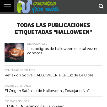
INICIO
PALABRA
DEVOCIONALES
NOTICIAS
TESTIMONIOS
ORACIONES
SOBRE
IMÁGENES
DE HOY
NOSOTROS
TODAS LAS PUBLICACIONES
ETIQUETADAS "HALLOWEEN"
DEVOCIONALES
Los peligros de halloween que tal vez no
conoces
COMENTARIOS BÍBLICOS
Reflexión Sobre HALLOWEEN a La Luz de La Biblia
JÓVENES CRISTIANOS
El Origen Satánico de Halloween ¿Festejar o No?
ESTUDIOS BIBLICOS
El ORIGEN Satánico de Halloween