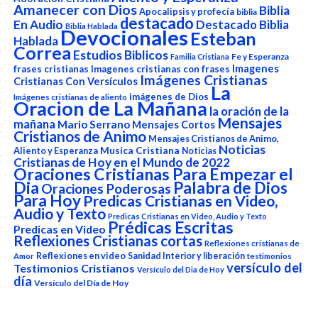
Amanecer con Dios
Biblia
Apocalipsis y profecía
biblia
destacado
En Audio
Destacado Biblia
Biblia Hablada
Devocionales
Esteban
Hablada
Correa
Estudios Biblicos
Fe y Esperanza
Familia Cristiana
Imagenes
frases cristianas
Imagenes cristianas con frases
Imágenes Cristianas
Cristianas Con Versículos
La
imágenes de Dios
Imágenes cristianas de aliento
Oracion de La Mañana
la oración de la
Mensajes
mañana
Mario Serrano
Mensajes Cortos
Cristianos de Animo
Mensajes Cristianos de Animo,
Noticias
Aliento y Esperanza
Musica Cristiana
Noticias
Cristianas de Hoy en el Mundo de 2022
Oraciones Cristianas Para Empezar el
Dia
Palabra de Dios
Oraciones Poderosas
Para Hoy
Predicas Cristianas en Video,
Audio y Texto
Predicas Cristianas en Video, Audio y Texto
Prédicas Escritas
Predicas en Video
Reflexiones Cristianas cortas
Reflexiones cristianas de
Reflexiones en video
Sanidad Interior y liberación
Amor
testimonios
versículo del
Testimonios Cristianos
Versículo del Dia de Hoy
día
Versículo del Día de Hoy