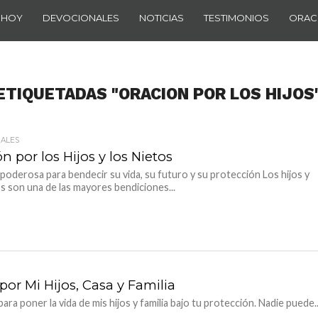
 HOY
DEVOCIONALES
NOTICIAS
TESTIMONIOS
ORAC
ETIQUETADAS "ORACION POR LOS HIJOS
ALES
n por los Hijos y los Nietos
poderosa para bendecir su vida, su futuro y su protección Los hijos y
os son una de las mayores bendiciones...
or Mi Hijos, Casa y Familia
ra poner la vida de mis hijos y familia bajo tu protección. Nadie puede..