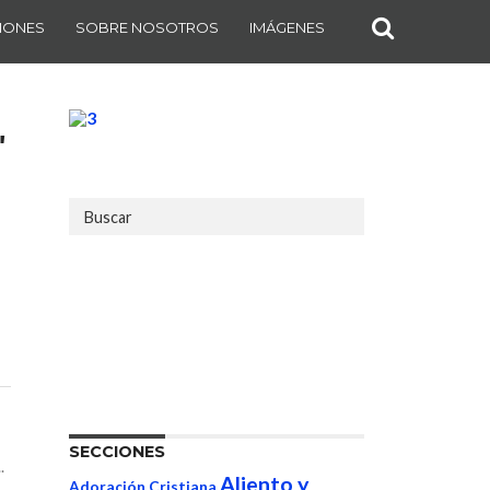
IONES
SOBRE NOSOTROS
IMÁGENES
"
SECCIONES
.
Aliento y
Adoración Cristiana