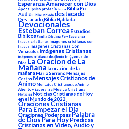
Esperanza
Amanecer con Dios
Biblia En
Apocalipsis y profecía
biblia
destacado
Audio
Biblia Hablada
Destacado Biblia Hablada
Devocionales
Esteban Correa
Estudios
Biblicos
Fe y Esperanza
Familia Cristiana
frases cristianas
Imagenes cristianas con
Imagenes Cristianas Con
frases
Imágenes Cristianas
Versículos
imágenes de
Imágenes cristianas de aliento
La Oracion de La
Dios
Mañana
la oración de la
mañana
Mario Serrano
Mensajes
Mensajes Cristianos de
Cortos
Animo
Mensajes Cristianos de Animo,
Aliento y Esperanza
Musica Cristiana
Noticias Cristianas de Hoy
Noticias
en el Mundo de 2022
Oraciones Cristianas
Para Empezar el Dia
Palabra
Oraciones Poderosas
de Dios Para Hoy
Predicas
Cristianas en Video, Audio y