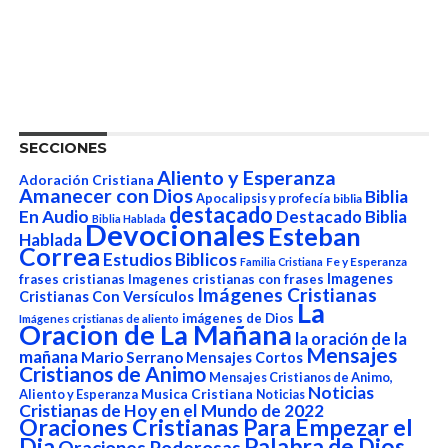
SECCIONES
Aliento y Esperanza
Adoración Cristiana
Amanecer con Dios
Biblia
Apocalipsis y profecía
biblia
destacado
En Audio
Destacado Biblia
Biblia Hablada
Devocionales
Esteban
Hablada
Correa
Estudios Biblicos
Fe y Esperanza
Familia Cristiana
Imagenes
frases cristianas
Imagenes cristianas con frases
Imágenes Cristianas
Cristianas Con Versículos
La
imágenes de Dios
Imágenes cristianas de aliento
Oracion de La Mañana
la oración de la
Mensajes
mañana
Mario Serrano
Mensajes Cortos
Cristianos de Animo
Mensajes Cristianos de Animo,
Noticias
Aliento y Esperanza
Musica Cristiana
Noticias
Cristianas de Hoy en el Mundo de 2022
Oraciones Cristianas Para Empezar el
Dia
Palabra de Dios
Oraciones Poderosas