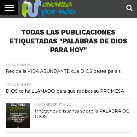
INICIO
PALABRA
DEVOCIONALES
NOTICIAS
TESTIMONIOS
ORACIONES
SOBRE
IMÁGENES
DE HOY
NOSOTROS
TODAS LAS PUBLICACIONES
ETIQUETADAS "PALABRAS DE DIOS
PARA HOY"
DEVOCIONALES
Recibe la VIDA ABUNDANTE que DIOS desea para ti
DEVOCIONALES
DIOS te ha LLAMADO para que recibas su PROMESA
IMÁGENES CRISTIANAS
Imágenes cristianas sobre la PALABRA DE
DIOS