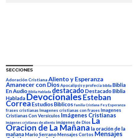
SECCIONES
Aliento y Esperanza
Adoración Cristiana
Amanecer con Dios
Biblia
Apocalipsis y profecía
biblia
destacado
En Audio
Destacado Biblia
Biblia Hablada
Devocionales
Esteban
Hablada
Correa
Estudios Biblicos
Fe y Esperanza
Familia Cristiana
Imagenes
frases cristianas
Imagenes cristianas con frases
Imágenes Cristianas
Cristianas Con Versículos
La
imágenes de Dios
Imágenes cristianas de aliento
Oracion de La Mañana
la oración de la
Mensajes
mañana
Mario Serrano
Mensajes Cortos