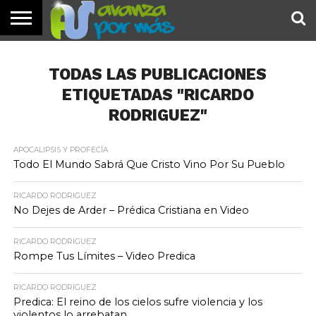
INICIO
PALABRA
DEVOCIONALES
NOTICIAS
TESTIMONIOS
ORACIONES
SOBRE
IMÁGENES
DE HOY
NOSOTROS
TODAS LAS PUBLICACIONES
ETIQUETADAS "RICARDO
RODRIGUEZ"
APOCALIPSIS Y PROFECÍA
Todo El Mundo Sabrá Que Cristo Vino Por Su Pueblo
RICARDO RODRIGUEZ
No Dejes de Arder – Prédica Cristiana en Video
RICARDO RODRIGUEZ
Rompe Tus Límites – Video Predica
RICARDO RODRIGUEZ
Predica: El reino de los cielos sufre violencia y los
violentos lo arrebatan