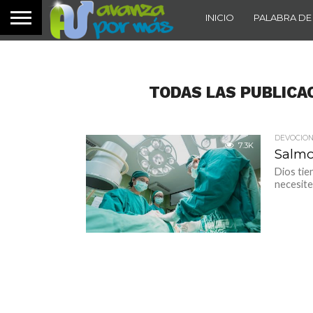
INICIO
PALABRA DE
TODAS LAS PUBLICA
DEVOCION
7.3K
Salmo 
Dios tien
necesites