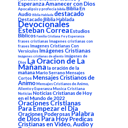
Esperanza
Amanecer con Dios
Biblia En
Apocalipsis y profecía
biblia
destacado
Audio
Biblia Hablada
Destacado Biblia Hablada
Devocionales
Esteban Correa
Estudios
Biblicos
Fe y Esperanza
Familia Cristiana
frases cristianas
Imagenes cristianas con
Imagenes Cristianas Con
frases
Imágenes Cristianas
Versículos
imágenes de
Imágenes cristianas de aliento
La Oracion de La
Dios
Mañana
la oración de la
mañana
Mario Serrano
Mensajes
Mensajes Cristianos de
Cortos
Animo
Mensajes Cristianos de Animo,
Aliento y Esperanza
Musica Cristiana
Noticias Cristianas de Hoy
Noticias
en el Mundo de 2022
Oraciones Cristianas
Para Empezar el Dia
Palabra
Oraciones Poderosas
de Dios Para Hoy
Predicas
Cristianas en Video, Audio y