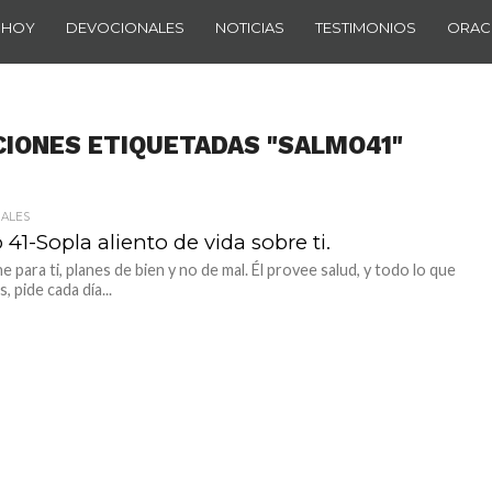
 HOY
DEVOCIONALES
NOTICIAS
TESTIMONIOS
ORAC
CIONES ETIQUETADAS "SALMO41"
ALES
41-Sopla aliento de vida sobre ti.
e para ti, planes de bien y no de mal. Él provee salud, y todo lo que
, pide cada día...