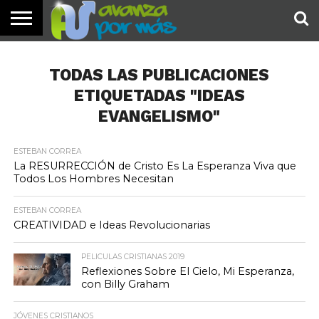
INICIO
PALABRA
DEVOCIONALES
NOTICIAS
TESTIMONIOS
ORACIONES
SOBRE
IMÁGENES
DE HOY
NOSOTROS
TODAS LAS PUBLICACIONES
ETIQUETADAS "IDEAS
EVANGELISMO"
ESTEBAN CORREA
La RESURRECCIÓN de Cristo Es La Esperanza Viva que
Todos Los Hombres Necesitan
ESTEBAN CORREA
CREATIVIDAD e Ideas Revolucionarias
PELICULAS CRISTIANAS 2019
Reflexiones Sobre El Cielo, Mi Esperanza,
con Billy Graham
JÓVENES CRISTIANOS