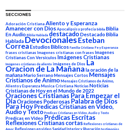
SECCIONES
Aliento y Esperanza
Adoración Cristiana
Amanecer con Dios
Biblia
Apocalipsis y profecía
biblia
destacado
En Audio
Destacado Biblia
Biblia Hablada
Devocionales
Esteban
Hablada
Correa
Estudios Biblicos
Fe y Esperanza
Familia Cristiana
Imagenes
frases cristianas
Imagenes cristianas con frases
Imágenes Cristianas
Cristianas Con Versículos
La
imágenes de Dios
Imágenes cristianas de aliento
Oracion de La Mañana
la oración de la
Mensajes
mañana
Mario Serrano
Mensajes Cortos
Cristianos de Animo
Mensajes Cristianos de Animo,
Noticias
Aliento y Esperanza
Musica Cristiana
Noticias
Cristianas de Hoy en el Mundo de 2022
Oraciones Cristianas Para Empezar el
Dia
Palabra de Dios
Oraciones Poderosas
Para Hoy
Predicas Cristianas en Video,
Audio y Texto
Predicas Cristianas en Video, Audio y Texto
Prédicas Escritas
Predicas en Video
Reflexiones Cristianas cortas
Reflexiones cristianas de
Reflexiones en video
Sanidad Interior y liberación
Amor
testimonios