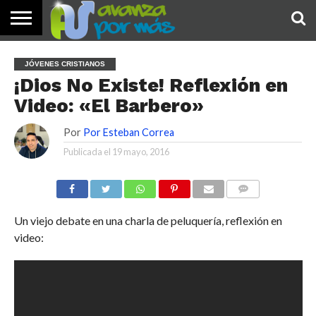
INICIO
PALABRA
DEVOCIONALES
NOTICIAS
TESTIMONIOS
ORACIONES
SOBRE
IMÁGENES
JÓVENES CRISTIANOS
DE HOY
NOSOTROS
¡Dios No Existe! Reflexión en
Video: «El Barbero»
Por
Por Esteban Correa
Publicada el
19 mayo, 2016
COMENTARIOS
Un viejo debate en una charla de peluquería, reflexión en
video: