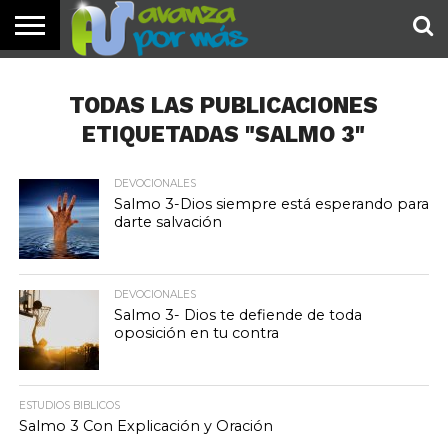
INICIO
PALABRA
DEVOCIONALES
NOTICIAS
TESTIMONIOS
ORACIONES
SOBRE
IMÁGENES
DE HOY
NOSOTROS
TODAS LAS PUBLICACIONES
ETIQUETADAS "SALMO 3"
DEVOCIONALES
Salmo 3-Dios siempre está esperando para
darte salvación
DEVOCIONALES
Salmo 3- Dios te defiende de toda
oposición en tu contra
ESTUDIOS BIBLICOS
Salmo 3 Con Explicación y Oración