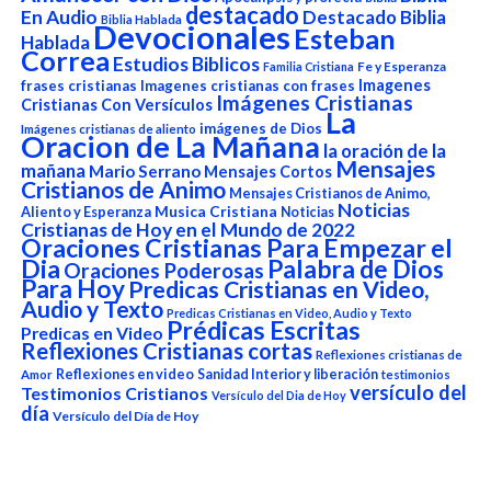
destacado
En Audio
Destacado Biblia
Biblia Hablada
Devocionales
Esteban
Hablada
Correa
Estudios Biblicos
Fe y Esperanza
Familia Cristiana
Imagenes
frases cristianas
Imagenes cristianas con frases
Imágenes Cristianas
Cristianas Con Versículos
La
imágenes de Dios
Imágenes cristianas de aliento
Oracion de La Mañana
la oración de la
Mensajes
mañana
Mario Serrano
Mensajes Cortos
Cristianos de Animo
Mensajes Cristianos de Animo,
Noticias
Aliento y Esperanza
Musica Cristiana
Noticias
Cristianas de Hoy en el Mundo de 2022
Oraciones Cristianas Para Empezar el
Dia
Palabra de Dios
Oraciones Poderosas
Para Hoy
Predicas Cristianas en Video,
Audio y Texto
Predicas Cristianas en Video, Audio y Texto
Prédicas Escritas
Predicas en Video
Reflexiones Cristianas cortas
Reflexiones cristianas de
Reflexiones en video
Sanidad Interior y liberación
Amor
testimonios
versículo del
Testimonios Cristianos
Versículo del Dia de Hoy
día
Versículo del Día de Hoy