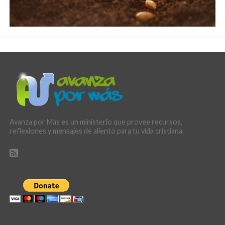
Avanza por Más es un ministerio que provee recursos,
reflexiones y mensajes de aliento para tu vida cristiana.