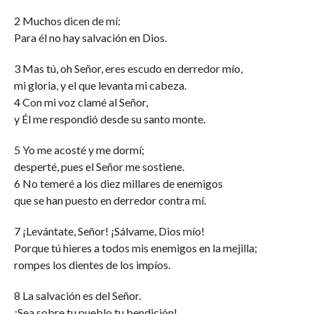
2 Muchos dicen de mí:
Para él no hay salvación en Dios.
3 Mas tú, oh Señor, eres escudo en derredor mío,
mi gloria, y el que levanta mi cabeza.
4 Con mi voz clamé al Señor,
y Él me respondió desde su santo monte.
5 Yo me acosté y me dormí;
desperté, pues el Señor me sostiene.
6 No temeré a los diez millares de enemigos
que se han puesto en derredor contra mí.
7 ¡Levántate, Señor! ¡Sálvame, Dios mío!
Porque tú hieres a todos mis enemigos en la mejilla;
rompes los dientes de los impíos.
8 La salvación es del Señor.
¡Sea sobre tu pueblo tu bendición!