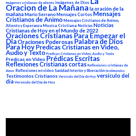
La
imágenes de Dios
Imágenes cristianas de aliento
Oracion de La Mañana
la oración de la
Mensajes
mañana
Mario Serrano
Mensajes Cortos
Cristianos de Animo
Mensajes Cristianos de Animo,
Noticias
Aliento y Esperanza
Musica Cristiana
Noticias
Cristianas de Hoy en el Mundo de 2022
Oraciones Cristianas Para Empezar el
Dia
Palabra de Dios
Oraciones Poderosas
Para Hoy
Predicas Cristianas en Video,
Audio y Texto
Predicas Cristianas en Video, Audio y Texto
Prédicas Escritas
Predicas en Video
Reflexiones Cristianas cortas
Reflexiones cristianas de
Reflexiones en video
Sanidad Interior y liberación
Amor
testimonios
versículo del
Testimonios Cristianos
Versículo del Dia de Hoy
día
Versículo del Día de Hoy
Reproductor
de
vídeo