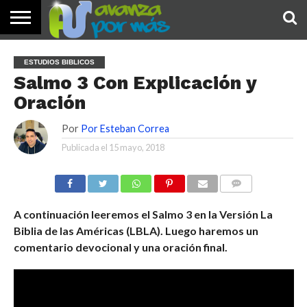
INICIO
PALABRA
DEVOCIONALES
NOTICIAS
TESTIMONIOS
ORACIONES
SOBRE
IMÁGENES
ESTUDIOS BIBLICOS
DE HOY
NOSOTROS
Salmo 3 Con Explicación y
Oración
Por
Por Esteban Correa
Publicada el
15 mayo, 2018
COMENTARIOS
A continuación leeremos el Salmo 3 en la Versión La
Biblia de las Américas (LBLA). Luego haremos un
comentario devocional y una oración final.