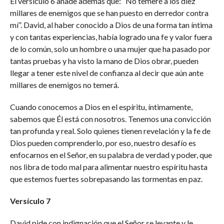
El versículo 6 añade además que: “No temeré a los diez
millares de enemigos que se han puesto en derredor contra
mí”. David, al haber conocido a Dios de una forma tan íntima
y con tantas experiencias, había logrado una fe y valor fuera
de lo común, solo un hombre o una mujer que ha pasado por
tantas pruebas y ha visto la mano de Dios obrar, pueden
llegar a tener este nivel de confianza al decir que aún ante
millares de enemigos no temerá.
Cuando conocemos a Dios en el espíritu, íntimamente,
sabemos que Él está con nosotros. Tenemos una convicción
tan profunda y real. Solo quienes tienen revelación y la fe de
Dios pueden comprenderlo, por eso, nuestro desafío es
enfocarnos en el Señor, en su palabra de verdad y poder, que
nos libra de todo mal para alimentar nuestro espíritu hasta
que estemos fuertes sobrepasando las tormentas en paz.
Versículo 7
David pide con indignación que el Señor se levante y le