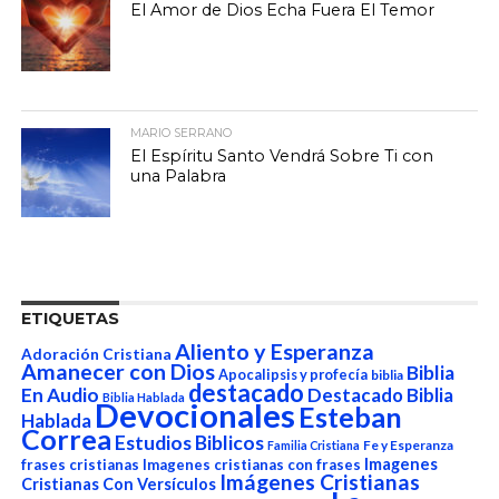
El Amor de Dios Echa Fuera El Temor
MARIO SERRANO
El Espíritu Santo Vendrá Sobre Ti con
una Palabra
ETIQUETAS
Aliento y Esperanza
Adoración Cristiana
Amanecer con Dios
Biblia
Apocalipsis y profecía
biblia
destacado
En Audio
Destacado Biblia
Biblia Hablada
Devocionales
Esteban
Hablada
Correa
Estudios Biblicos
Fe y Esperanza
Familia Cristiana
Imagenes
frases cristianas
Imagenes cristianas con frases
Imágenes Cristianas
Cristianas Con Versículos