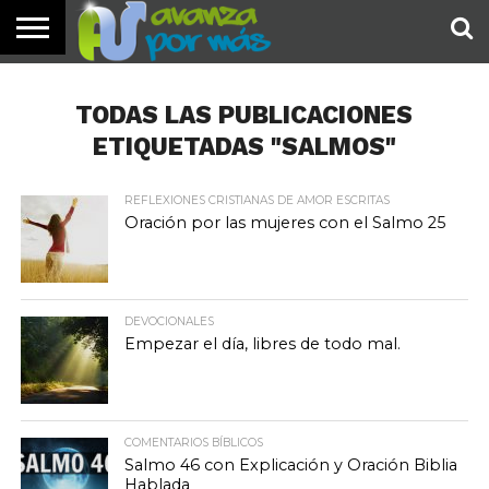
INICIO
PALABRA
DEVOCIONALES
NOTICIAS
TESTIMONIOS
ORACIONES
SOBRE
IMÁGENES
DE HOY
NOSOTROS
TODAS LAS PUBLICACIONES
ETIQUETADAS "SALMOS"
REFLEXIONES CRISTIANAS DE AMOR ESCRITAS
Oración por las mujeres con el Salmo 25
DEVOCIONALES
Empezar el día, libres de todo mal.
COMENTARIOS BÍBLICOS
Salmo 46 con Explicación y Oración Biblia
Hablada