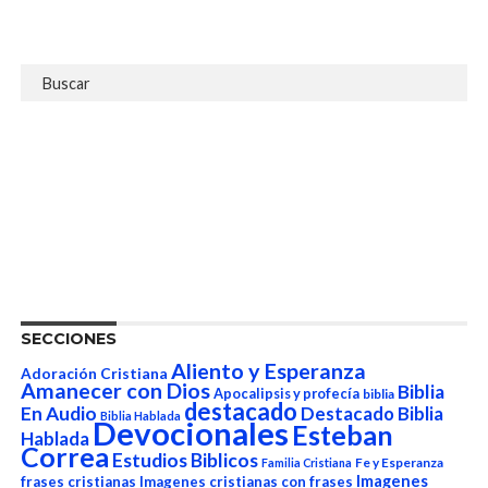
SECCIONES
Aliento y Esperanza
Adoración Cristiana
Amanecer con Dios
Biblia
Apocalipsis y profecía
biblia
destacado
En Audio
Destacado Biblia
Biblia Hablada
Devocionales
Esteban
Hablada
Correa
Estudios Biblicos
Fe y Esperanza
Familia Cristiana
Imagenes
frases cristianas
Imagenes cristianas con frases