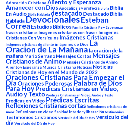
Aliento y Esperanza
Adoración Cristiana
Amanecer con Dios
Biblia
Apocalipsis y profecía
biblia
destacado
En Audio
Destacado Biblia
Biblia Hablada
Devocionales
Esteban
Hablada
Correa
Estudios Biblicos
Fe y Esperanza
Familia Cristiana
Imagenes
frases cristianas
Imagenes cristianas con frases
Imágenes Cristianas
Cristianas Con Versículos
La
imágenes de Dios
Imágenes cristianas de aliento
Oracion de La Mañana
la oración de la
Mensajes
mañana
Mario Serrano
Mensajes Cortos
Cristianos de Animo
Mensajes Cristianos de Animo,
Noticias
Aliento y Esperanza
Musica Cristiana
Noticias
Cristianas de Hoy en el Mundo de 2022
Oraciones Cristianas Para Empezar el
Dia
Palabra de Dios
Oraciones Poderosas
Para Hoy
Predicas Cristianas en Video,
Audio y Texto
Predicas Cristianas en Video, Audio y Texto
Prédicas Escritas
Predicas en Video
Reflexiones Cristianas cortas
Reflexiones cristianas de
Reflexiones en video
Sanidad Interior y liberación
Amor
testimonios
versículo del
Testimonios Cristianos
Versículo del Dia de Hoy
día
Versículo del Día de Hoy