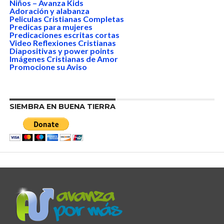
Niños – Avanza Kids
Adoración y alabanza
Peliculas Cristianas Completas
Predicas para mujeres
Predicaciones escritas cortas
Video Reflexiones Cristianas
Diapositivas y power points
Imágenes Cristianas de Amor
Promocione su Aviso
SIEMBRA EN BUENA TIERRA