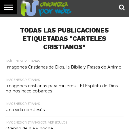
INICIO
PALABRA
DEVOCIONALES
NOTICIAS
TESTIMONIOS
ORACIONES
SOBRE
IMÁGENES
DE HOY
NOSOTROS
TODAS LAS PUBLICACIONES
ETIQUETADAS "CARTELES
CRISTIANOS"
IMÁGENES CRISTIANAS
Imagenes Cristianas de Dios, la Biblia y Frases de Animo
IMÁGENES CRISTIANAS
Imagenes cristianas para mujeres – El Espíritu de Dios
no nos hace cobardes
IMÁGENES CRISTIANAS
Una vida con Jesús…
IMÁGENES CRISTIANAS CON VERSÍCULOS
Orando de día y noche