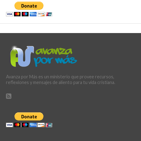
Avanza por Más es un ministerio que provee recursos,
reflexiones y mensajes de aliento para tu vida cristiana.