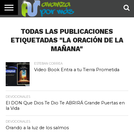
INICIO
PALABRA
DEVOCIONALES
NOTICIAS
TESTIMONIOS
ORACIONES
SOBRE
IMÁGENES
DE HOY
NOSOTROS
TODAS LAS PUBLICACIONES
ETIQUETADAS "LA ORACIÓN DE LA
MAÑANA"
ESTEBAN CORREA
Video Book Entra a tu Tierra Prometida
DEVOCIONALES
El DON Que Dios Te Dio Te ABRIRÁ Grande Puertas en
la Vida
DEVOCIONALES
Orando a la luz de los salmos