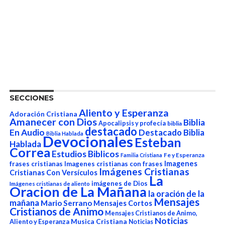
SECCIONES
Aliento y Esperanza
Adoración Cristiana
Amanecer con Dios
Biblia
Apocalipsis y profecía
biblia
destacado
En Audio
Destacado Biblia
Biblia Hablada
Devocionales
Esteban
Hablada
Correa
Estudios Biblicos
Fe y Esperanza
Familia Cristiana
Imagenes
frases cristianas
Imagenes cristianas con frases
Imágenes Cristianas
Cristianas Con Versículos
La
imágenes de Dios
Imágenes cristianas de aliento
Oracion de La Mañana
la oración de la
Mensajes
mañana
Mario Serrano
Mensajes Cortos
Cristianos de Animo
Mensajes Cristianos de Animo,
Noticias
Aliento y Esperanza
Musica Cristiana
Noticias