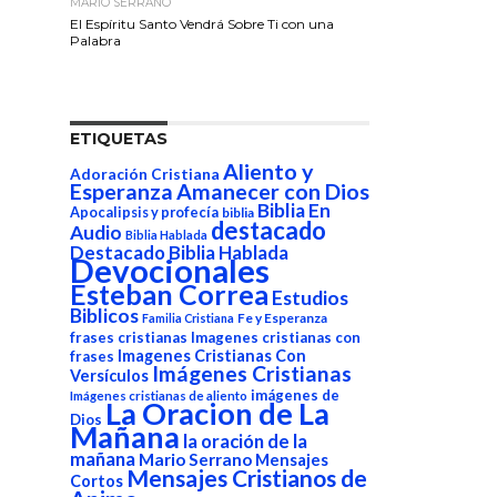
MARIO SERRANO
El Espíritu Santo Vendrá Sobre Ti con una
Palabra
ETIQUETAS
Aliento y
Adoración Cristiana
Esperanza
Amanecer con Dios
Biblia En
Apocalipsis y profecía
biblia
destacado
Audio
Biblia Hablada
Destacado Biblia Hablada
Devocionales
Esteban Correa
Estudios
Biblicos
Fe y Esperanza
Familia Cristiana
frases cristianas
Imagenes cristianas con
Imagenes Cristianas Con
frases
Imágenes Cristianas
Versículos
imágenes de
Imágenes cristianas de aliento
La Oracion de La
Dios
Mañana
la oración de la
mañana
Mario Serrano
Mensajes
Mensajes Cristianos de
Cortos