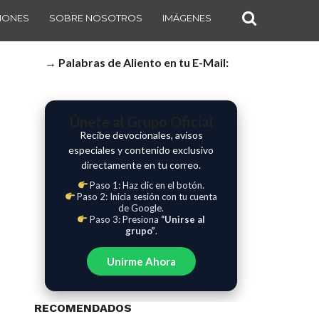
IONES
SOBRE NOSOTROS
IMÁGENES
→ Palabras de Aliento en tu E-Mail:
Únete al Grupo Oficial
Recibe devocionales, avisos
especiales y contenido exclusivo
directamente en tu correo.
Paso 1: Haz clic en el botón.
Paso 2: Inicia sesión con tu cuenta
de Google.
Paso 3: Presiona
“Unirse al
grupo”
.
Unirme Ahora
RECOMENDADOS