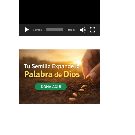
vídeo
00:00
08:18