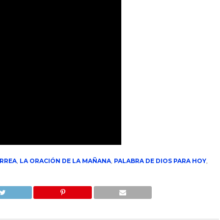
RREA
,
LA ORACIÓN DE LA MAÑANA
,
PALABRA DE DIOS PARA HOY
,