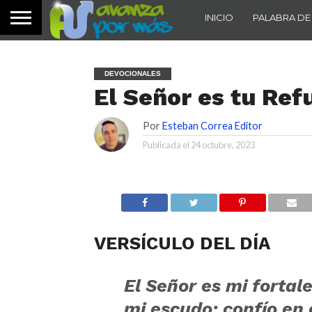
INICIO
PALABRA DE
DEVOCIONALES
El Señor es tu Ref
Por
Esteban Correa Editor
Publicada el
24 octubre, 2023
VERSÍCULO DEL DÍA
El
Señor
es mi fortale
mi escudo;
confío en 