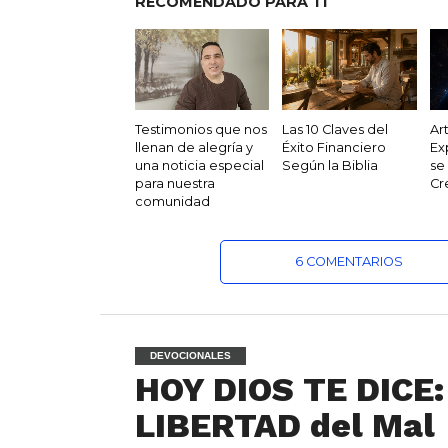
RECOMENDADO PARA TI
Testimonios que nos
Las 10 Claves del
Ar
llenan de alegría y
Éxito Financiero
Ex
una noticia especial
Según la Biblia
se
para nuestra
Cr
comunidad
6 COMENTARIOS
DEVOCIONALES
HOY DIOS TE DICE:
LIBERTAD del Mal