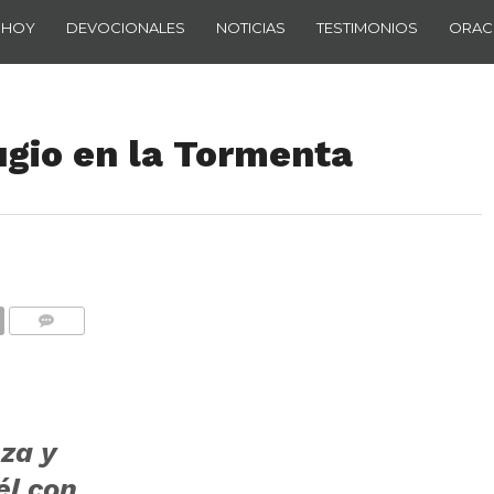
 HOY
DEVOCIONALES
NOTICIAS
TESTIMONIOS
ORAC
ugio en la Tormenta
COMENTARIOS
za y
él con