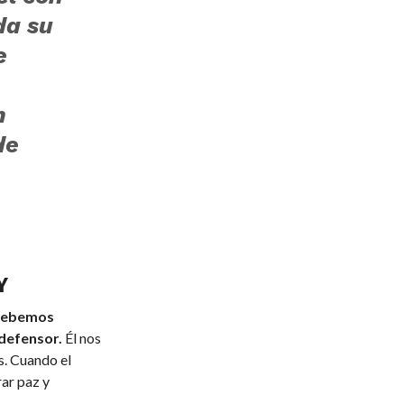
da su
e
n
de
Y
 debemos
defensor.
Él nos
s. Cuando el
ar paz y