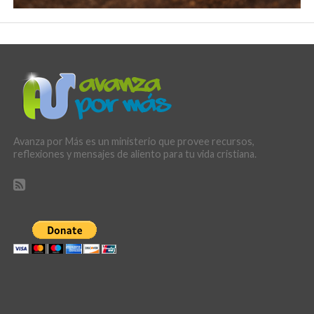
Avanza por Más es un ministerio que provee recursos,
reflexiones y mensajes de aliento para tu vida cristiana.