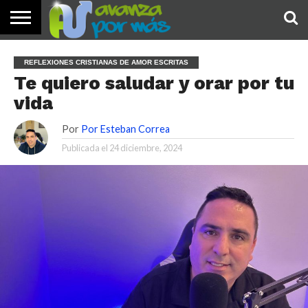
INICIO
PALABRA
DEVOCIONALES
NOTICIAS
TESTIMONIOS
ORACIONES
SOBRE
IMÁGENES
REFLEXIONES CRISTIANAS DE AMOR ESCRITAS
DE HOY
NOSOTROS
Te quiero saludar y orar por tu
vida
Por
Por Esteban Correa
Publicada el
24 diciembre, 2024