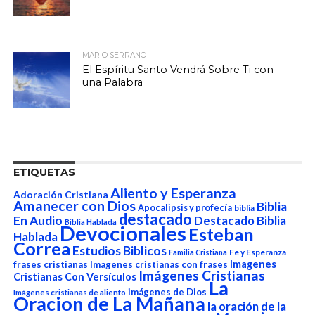
MARIO SERRANO
El Espíritu Santo Vendrá Sobre Ti con
una Palabra
ETIQUETAS
Aliento y Esperanza
Adoración Cristiana
Amanecer con Dios
Biblia
Apocalipsis y profecía
biblia
destacado
En Audio
Destacado Biblia
Biblia Hablada
Devocionales
Esteban
Hablada
Correa
Estudios Biblicos
Fe y Esperanza
Familia Cristiana
Imagenes
frases cristianas
Imagenes cristianas con frases
Imágenes Cristianas
Cristianas Con Versículos
La
imágenes de Dios
Imágenes cristianas de aliento
Oracion de La Mañana
la oración de la