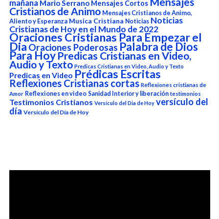
Mensajes
mañana
Mario Serrano
Mensajes Cortos
Cristianos de Animo
Mensajes Cristianos de Animo,
Noticias
Aliento y Esperanza
Musica Cristiana
Noticias
Cristianas de Hoy en el Mundo de 2022
Oraciones Cristianas Para Empezar el
Dia
Palabra de Dios
Oraciones Poderosas
Para Hoy
Predicas Cristianas en Video,
Audio y Texto
Predicas Cristianas en Video, Audio y Texto
Prédicas Escritas
Predicas en Video
Reflexiones Cristianas cortas
Reflexiones cristianas de
Reflexiones en video
Sanidad Interior y liberación
Amor
testimonios
versículo del
Testimonios Cristianos
Versículo del Dia de Hoy
día
Versículo del Día de Hoy
Reproductor
de
vídeo