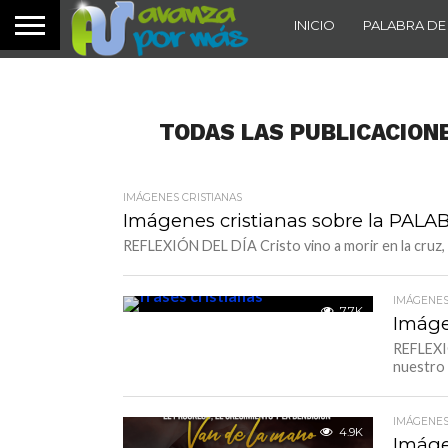
INICIO
PALABRA DE
TODAS LAS PUBLICACION
IMÁGENES CRISTIANAS
Imágenes cristianas sobre la PAL
REFLEXIÓN DEL DÍA Cristo vino a morir en la cruz, p
IMÁGENES
7.7K
Imáge
REFLEXIÓ
nuestro 
IMÁGENES
4.9K
Imáge