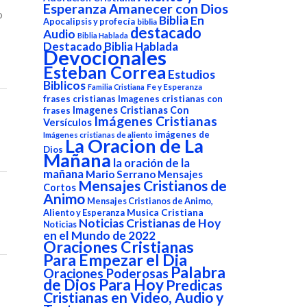
Esperanza
Amanecer con Dios
o
Biblia En
Apocalipsis y profecía
biblia
destacado
Audio
Biblia Hablada
Destacado Biblia Hablada
Devocionales
Esteban Correa
Estudios
Biblicos
Fe y Esperanza
Familia Cristiana
frases cristianas
Imagenes cristianas con
Imagenes Cristianas Con
frases
Imágenes Cristianas
Versículos
imágenes de
Imágenes cristianas de aliento
La Oracion de La
Dios
Mañana
la oración de la
mañana
Mario Serrano
Mensajes
Mensajes Cristianos de
Cortos
Animo
Mensajes Cristianos de Animo,
Aliento y Esperanza
Musica Cristiana
Noticias Cristianas de Hoy
Noticias
en el Mundo de 2022
Oraciones Cristianas
Para Empezar el Dia
Palabra
Oraciones Poderosas
de Dios Para Hoy
Predicas
Cristianas en Video, Audio y