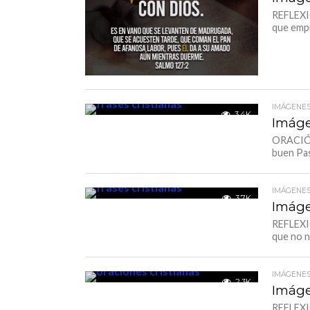
REFLEXIÓ
que emp
IMÁGENES
3.4K
Imáge
ORACIÓN
buen Pas
IMÁGENES
3.7K
Imáge
REFLEXI
que no n
IMÁGENES
2.3K
Imáge
REFLEXI