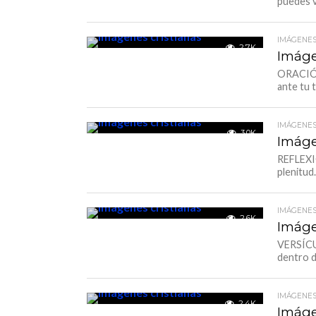
puedes v
IMÁGENES
2.7K
Imáge
ORACIÓN
ante tu 
IMÁGENES
3.0K
Imáge
REFLEXIÓ
plenitud
IMÁGENES
2.6K
Imáge
VERSÍCUL
dentro d
IMÁGENES
2.4K
Imáge