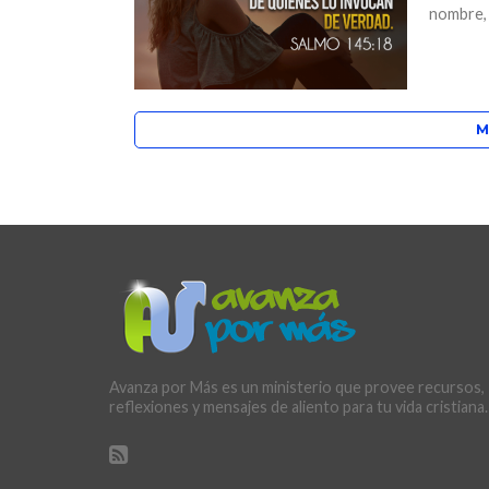
nombre, É
M
Avanza por Más es un ministerio que provee recursos,
reflexiones y mensajes de aliento para tu vida cristiana.