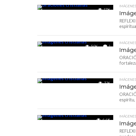
IMÁGENES
1.7K
Imáge
REFLEXIÓ
espiritua
IMÁGENES
5.0K
1
Imáge
ORACIÓN
fortalez
IMÁGENES
3.1K
Imáge
ORACIÓN
espíritu,
IMÁGENES
4.4K
Imáge
REFLEXI