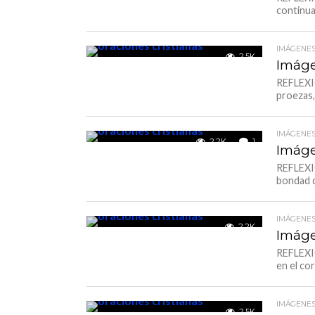
continua
IMÁGENES
2.5K
Imáge
REFLEXIÓ
proezas, 
IMÁGENES
2.2K
1
Imáge
REFLEXIÓ
bondad d
IMÁGENES
2.2K
Imáge
REFLEXIÓ
en el co
IMÁGENES
2.5K