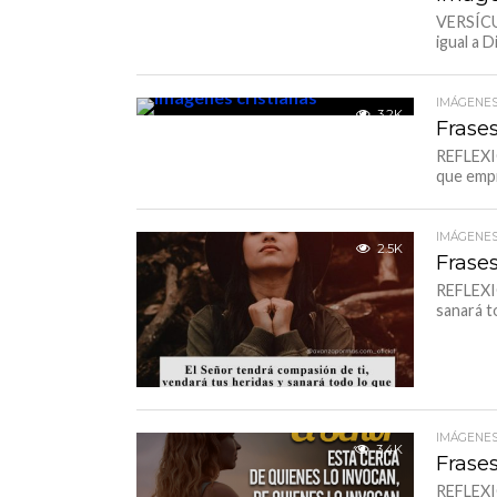
VERSÍCUL
igual a D
IMÁGENES
3.2K
Frase
REFLEXIÓ
que empr
IMÁGENES
2.5K
Frase
REFLEXIÓ
sanará t
IMÁGENES
3.4K
Frase
REFLEXIÓ