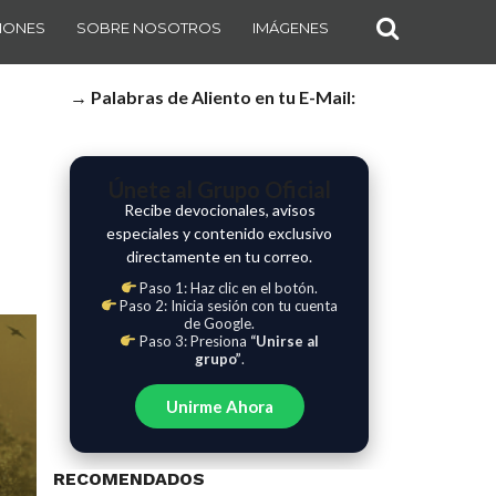
IONES
SOBRE NOSOTROS
IMÁGENES
→ Palabras de Aliento en tu E-Mail:
Únete al Grupo Oficial
Recibe devocionales, avisos
especiales y contenido exclusivo
directamente en tu correo.
Paso 1: Haz clic en el botón.
Paso 2: Inicia sesión con tu cuenta
de Google.
Paso 3: Presiona
“Unirse al
grupo”
.
Unirme Ahora
RECOMENDADOS