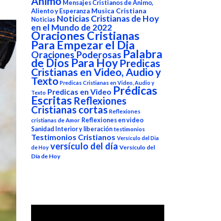
Animo
Mensajes Cristianos de Animo,
Aliento y Esperanza
Musica Cristiana
Noticias Cristianas de Hoy
Noticias
en el Mundo de 2022
Oraciones Cristianas
Para Empezar el Dia
Palabra
Oraciones Poderosas
de Dios Para Hoy
Predicas
Cristianas en Video, Audio y
Texto
Predicas Cristianas en Video, Audio y
Prédicas
Predicas en Video
Texto
Escritas
Reflexiones
Cristianas cortas
Reflexiones
Reflexiones en video
cristianas de Amor
Sanidad Interior y liberación
testimonios
Testimonios Cristianos
Versículo del Dia
versículo del día
Versículo del
de Hoy
Día de Hoy
Reproductor
de