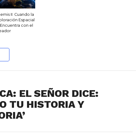
temis II: Cuando la
ploración Espacial
 Encuentra con el
eador
A: EL SEÑOR DICE:
O TU HISTORIA Y
ORIA’