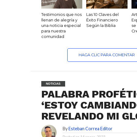
Testimonios que nos
Las 10 Claves del
Ar
llenan de alegría y
Éxito Financiero
Ex
una noticia especial
Según la Biblia
se
para nuestra
Cr
comunidad
HAGA CLIC PARA COMENTAR
NOTICIAS
PALABRA PROFÉTIC
‘ESTOY CAMBIAND
REVELANDO MI GL
By
Esteban Correa Editor
Posted on
14 enero, 2023