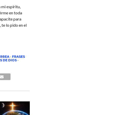
mi espíritu,
firme en toda
capacite para
te lo pido en el
ORREA
-
FRASES
S DE DIOS
-