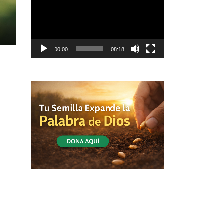
vídeo
00:00
08:18