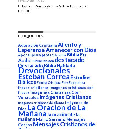
MARIO SERRANO
El Espíritu Santo Vendrá Sobre Ti con una
Palabra
ETIQUETAS
Aliento y
Adoración Cristiana
Esperanza
Amanecer con Dios
Biblia En
Apocalipsis y profecía
biblia
destacado
Audio
Biblia Hablada
Destacado Biblia Hablada
Devocionales
Esteban Correa
Estudios
Biblicos
Fe y Esperanza
Familia Cristiana
frases cristianas
Imagenes cristianas con
Imagenes Cristianas Con
frases
Imágenes Cristianas
Versículos
imágenes de
Imágenes cristianas de aliento
La Oracion de La
Dios
Mañana
la oración de la
mañana
Mario Serrano
Mensajes
Mensajes Cristianos de
Cortos