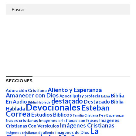
SECCIONES
Aliento y Esperanza
Adoración Cristiana
Amanecer con Dios
Biblia
Apocalipsis y profecía
biblia
destacado
En Audio
Destacado Biblia
Biblia Hablada
Devocionales
Esteban
Hablada
Correa
Estudios Biblicos
Fe y Esperanza
Familia Cristiana
Imagenes
frases cristianas
Imagenes cristianas con frases
Imágenes Cristianas
Cristianas Con Versículos
La
imágenes de Dios
Imágenes cristianas de aliento