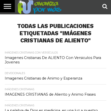
INICIO
PALABRA
DEVOCIONALES
NOTICIAS
TESTIMONIOS
ORACIONES
SOBRE
IMÁGENES
DE HOY
NOSOTROS
TODAS LAS PUBLICACIONES
ETIQUETADAS "IMÁGENES
CRISTIANAS DE ALIENTO"
IMÁGENES CRISTIANAS CON VERSÍCULOS
Imagenes Cristianas De ALIENTO Con Versiculos Para
Jovenes
DEVOCIONALES
Imagenes Cristianas de Animo y Esperanza
IMÁGENES CRISTIANAS
IMAGENES CRISTIANAS de Aliento y Animo Frases
IMÁGENES CRISTIANAS
La palabra de Dios es medicina, es una luz a nuestro