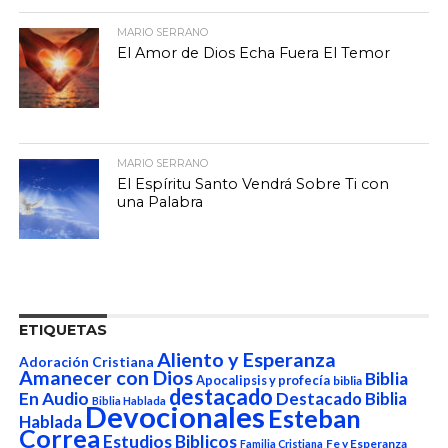
MARIO SERRANO
El Amor de Dios Echa Fuera El Temor
MARIO SERRANO
El Espíritu Santo Vendrá Sobre Ti con
una Palabra
ETIQUETAS
Aliento y Esperanza
Adoración Cristiana
Amanecer con Dios
Biblia
Apocalipsis y profecía
biblia
destacado
En Audio
Destacado Biblia
Biblia Hablada
Devocionales
Esteban
Hablada
Correa
Estudios Biblicos
Fe y Esperanza
Familia Cristiana