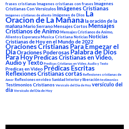
Imagenes
frases cristianas
Imagenes cristianas con frases
Imágenes Cristianas
Cristianas Con Versículos
La
imágenes de Dios
Imágenes cristianas de aliento
Oracion de La Mañana
la oración de la
Mensajes
mañana
Mario Serrano
Mensajes Cortos
Cristianos de Animo
Mensajes Cristianos de Animo,
Noticias
Aliento y Esperanza
Musica Cristiana
Noticias
Cristianas de Hoy en el Mundo de 2022
Oraciones Cristianas Para Empezar el
Dia
Palabra de Dios
Oraciones Poderosas
Para Hoy
Predicas Cristianas en Video,
Audio y Texto
Predicas Cristianas en Video, Audio y Texto
Prédicas Escritas
Predicas en Video
Reflexiones Cristianas cortas
Reflexiones cristianas de
Reflexiones en video
Sanidad Interior y liberación
Amor
testimonios
versículo del
Testimonios Cristianos
Versículo del Dia de Hoy
día
Versículo del Día de Hoy
Reproductor