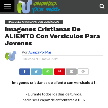
INICIO
PALABRA
DEVOCIONALES
NOTICIAS
TESTIMONIOS
ORACIONES
SOBRE
IMÁGENES
IMÁGENES CRISTIANAS CON VERSÍCULOS
DE HOY
NOSOTROS
Imagenes Cristianas De
ALIENTO Con Versiculos Para
Jovenes
Por
AvanzaPorMas
Publicada el
21 mayo, 2019
COMENTARIOS
Imagenes cristianas de aliento con versiculo #1:
«Durante todos los días de tu vida,
nadie será capaz de enfrentarse a ti…»