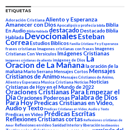
ETIQUETAS
Aliento y Esperanza
Adoración Cristiana
Amanecer con Dios
Biblia
Apocalipsis y profecía
biblia
destacado
En Audio
Destacado Biblia
Biblia Hablada
Devocionales
Esteban
Hablada
Correa
Estudios Biblicos
Fe y Esperanza
Familia Cristiana
Imagenes
frases cristianas
Imagenes cristianas con frases
Imágenes Cristianas
Cristianas Con Versículos
La
imágenes de Dios
Imágenes cristianas de aliento
Oracion de La Mañana
la oración de la
Mensajes
mañana
Mario Serrano
Mensajes Cortos
Cristianos de Animo
Mensajes Cristianos de Animo,
Noticias
Aliento y Esperanza
Musica Cristiana
Noticias
Cristianas de Hoy en el Mundo de 2022
Oraciones Cristianas Para Empezar el
Dia
Palabra de Dios
Oraciones Poderosas
Para Hoy
Predicas Cristianas en Video,
Audio y Texto
Predicas Cristianas en Video, Audio y Texto
Prédicas Escritas
Predicas en Video
Reflexiones Cristianas cortas
Reflexiones cristianas de
Reflexiones en video
Sanidad Interior y liberación
Amor
testimonios
versículo del