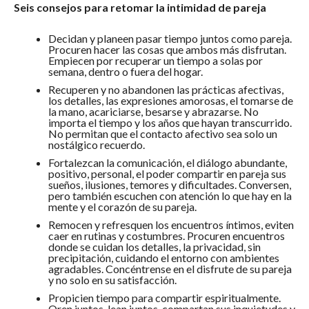
Seis consejos para retomar la intimidad de pareja
Decidan y planeen pasar tiempo juntos como pareja.
Procuren hacer las cosas que ambos más disfrutan.
Empiecen por recuperar un tiempo a solas por
semana, dentro o fuera del hogar.
Recuperen y no abandonen las prácticas afectivas,
los detalles, las expresiones amorosas, el tomarse de
la mano, acariciarse, besarse y abrazarse. No
importa el tiempo y los años que hayan transcurrido.
No permitan que el contacto afectivo sea solo un
nostálgico recuerdo.
Fortalezcan la comunicación, el diálogo abundante,
positivo, personal, el poder compartir en pareja sus
sueños, ilusiones, temores y dificultades. Conversen,
pero también escuchen con atención lo que hay en la
mente y el corazón de su pareja.
Remocen y refresquen los encuentros íntimos, eviten
caer en rutinas y costumbres. Procuren encuentros
donde se cuidan los detalles, la privacidad, sin
precipitación, cuidando el entorno con ambientes
agradables. Concéntrense en el disfrute de su pareja
y no solo en su satisfacción.
Propicien tiempo para compartir espiritualmente.
Oren juntos, lean juntos, compartan sus inquietudes y