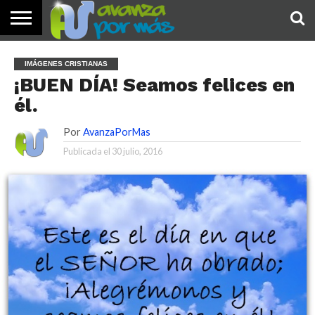
INICIO
PALABRA
DEVOCIONALES
NOTICIAS
TESTIMONIOS
ORACIONES
SOBRE
IMÁGENES
IMÁGENES CRISTIANAS
DE HOY
NOSOTROS
¡BUEN DÍA! Seamos felices en
él.
Por
AvanzaPorMas
Publicada el
30 julio, 2016