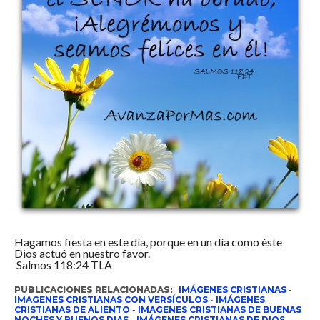
Hagamos fiesta en este día, porque en un día como éste
Dios actuó en nuestro favor.
Salmos 118:24 TLA
PUBLICACIONES RELACIONADAS:
IMÁGENES CRISTIANAS
-
IMAGENES CRISTIANAS CON VERSÍCULOS
-
IMÁGENES
CRISTIANAS DE ALIENTO
-
IMAGENES CRISTIANAS DE BUENAS
NOCHES Y BUENOS DIAS
-
IMÁGENES CRISTIANAS DE DIOS
-