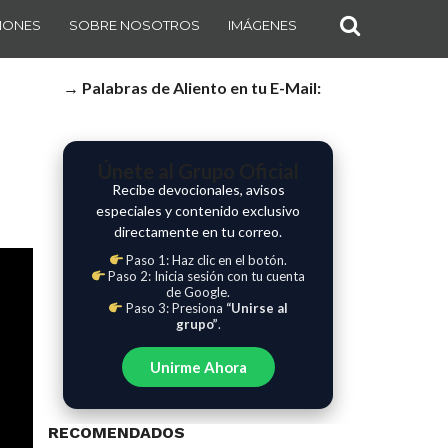
IONES
SOBRE NOSOTROS
IMÁGENES
→ Palabras de Aliento en tu E-Mail:
Únete al Grupo Oficial
Recibe devocionales, avisos
especiales y contenido exclusivo
directamente en tu correo.
Paso 1: Haz clic en el botón.
Paso 2: Inicia sesión con tu cuenta
de Google.
Paso 3: Presiona
“Unirse al
grupo”
.
Unirme Ahora
RECOMENDADOS