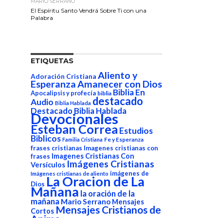
MARIO SERRANO
El Espíritu Santo Vendrá Sobre Ti con una
Palabra
ETIQUETAS
Aliento y
Adoración Cristiana
Esperanza
Amanecer con Dios
Biblia En
Apocalipsis y profecía
biblia
destacado
Audio
Biblia Hablada
Destacado Biblia Hablada
Devocionales
Esteban Correa
Estudios
Biblicos
Fe y Esperanza
Familia Cristiana
frases cristianas
Imagenes cristianas con
Imagenes Cristianas Con
frases
Imágenes Cristianas
Versículos
imágenes de
Imágenes cristianas de aliento
La Oracion de La
Dios
Mañana
la oración de la
mañana
Mario Serrano
Mensajes
Mensajes Cristianos de
Cortos