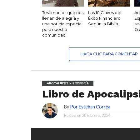
Testimonios que nos
Las 10 Claves del
Ar
llenan de alegría y
Éxito Financiero
Ex
una noticia especial
Según la Biblia
se
para nuestra
Cr
comunidad
HAGA CLIC PARA COMENTAR
APOCALIPSIS Y PROFECÍA
Libro de Apocalip
By
Por Esteban Correa
Posted on
20 febrero, 2024