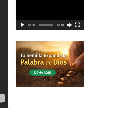
vídeo
00:00
08:18