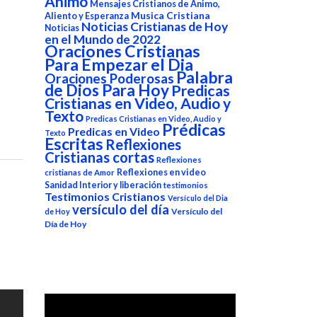
Animo
Mensajes Cristianos de Animo,
Aliento y Esperanza
Musica Cristiana
Noticias Cristianas de Hoy
Noticias
en el Mundo de 2022
Oraciones Cristianas
Para Empezar el Dia
Palabra
Oraciones Poderosas
de Dios Para Hoy
Predicas
Cristianas en Video, Audio y
Texto
Predicas Cristianas en Video, Audio y
Prédicas
Predicas en Video
Texto
Escritas
Reflexiones
Cristianas cortas
Reflexiones
Reflexiones en video
cristianas de Amor
Sanidad Interior y liberación
testimonios
Testimonios Cristianos
Versículo del Dia
versículo del día
Versículo del
de Hoy
Día de Hoy
Reproductor
de