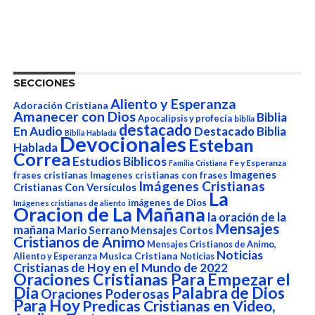
SECCIONES
Aliento y Esperanza
Adoración Cristiana
Amanecer con Dios
Biblia
Apocalipsis y profecía
biblia
destacado
En Audio
Destacado Biblia
Biblia Hablada
Devocionales
Esteban
Hablada
Correa
Estudios Biblicos
Fe y Esperanza
Familia Cristiana
Imagenes
frases cristianas
Imagenes cristianas con frases
Imágenes Cristianas
Cristianas Con Versículos
La
imágenes de Dios
Imágenes cristianas de aliento
Oracion de La Mañana
la oración de la
Mensajes
mañana
Mario Serrano
Mensajes Cortos
Cristianos de Animo
Mensajes Cristianos de Animo,
Noticias
Aliento y Esperanza
Musica Cristiana
Noticias
Cristianas de Hoy en el Mundo de 2022
Oraciones Cristianas Para Empezar el
Dia
Palabra de Dios
Oraciones Poderosas
Para Hoy
Predicas Cristianas en Video,