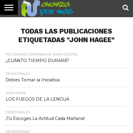
INICIO
PALABRA
DEVOCIONALES
NOTICIAS
TESTIMONIOS
ORACIONES
SOBRE
IMÁGENES
DE HOY
NOSOTROS
TODAS LAS PUBLICACIONES
ETIQUETADAS "JOHN HAGEE"
REFLEXIONES CRISTIANAS DE AMOR ESCRITAS
¿CUÁNTO TIEMPO DURARÁ?
DEVOCIONALES
Debes Tomar la Iniciativa
JOHN HAGEE
LOS FUEGOS DE LA LENGUA
DEVOCIONALES
¡Tú Escoges La Actitud Cada Mañana!
DEVOCIONALES