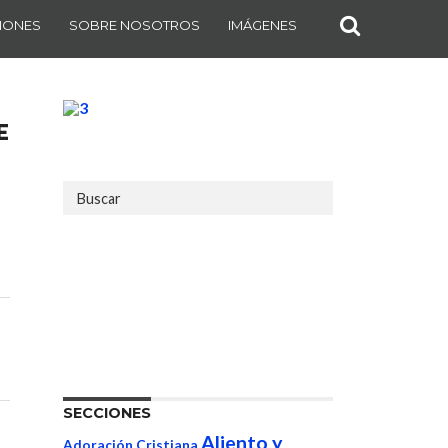
IONES
SOBRE NOSOTROS
IMÁGENES
E
SECCIONES
Aliento y
Adoración Cristiana