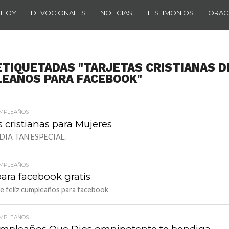
 HOY
DEVOCIONALES
NOTICIAS
TESTIMONIOS
ORAC
ETIQUETADAS "TARJETAS CRISTIANAS D
LEAÑOS PARA FACEBOOK"
UMPLEAÑOS
cristianas para Mujeres
 DIA TAN ESPECIAL.
UMPLEAÑOS
para facebook gratis
e feliz cumpleaños para facebook
UMPLEAÑOS