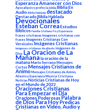
Esperanza
Amanecer con Dios
Biblia En
Apocalipsis y profecía
biblia
destacado
Audio
Biblia Hablada
Destacado Biblia Hablada
Devocionales
Esteban Correa
Estudios
Biblicos
Fe y Esperanza
Familia Cristiana
frases cristianas
Imagenes cristianas con
Imagenes Cristianas Con
frases
Imágenes Cristianas
Versículos
imágenes de
Imágenes cristianas de aliento
La Oracion de La
Dios
Mañana
la oración de la
mañana
Mario Serrano
Mensajes
Mensajes Cristianos de
Cortos
Animo
Mensajes Cristianos de Animo,
Aliento y Esperanza
Musica Cristiana
Noticias Cristianas de Hoy
Noticias
en el Mundo de 2022
Oraciones Cristianas
Para Empezar el Dia
Palabra
Oraciones Poderosas
de Dios Para Hoy
Predicas
Cristianas en Video, Audio y