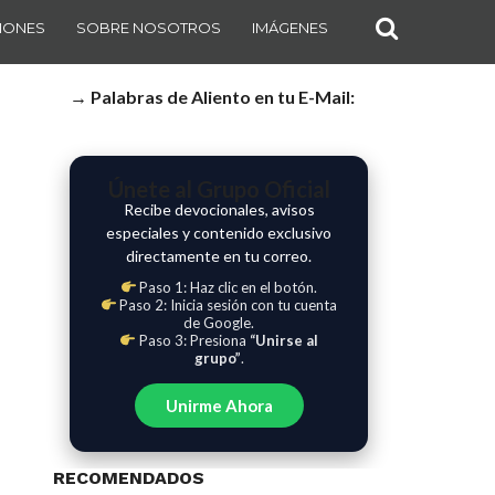
IONES
SOBRE NOSOTROS
IMÁGENES
→ Palabras de Aliento en tu E-Mail:
Únete al Grupo Oficial
Recibe devocionales, avisos
especiales y contenido exclusivo
directamente en tu correo.
Paso 1: Haz clic en el botón.
Paso 2: Inicia sesión con tu cuenta
de Google.
Paso 3: Presiona
“Unirse al
grupo”
.
Unirme Ahora
RECOMENDADOS