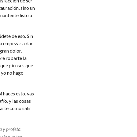
isfacción de ser
tauración, sino un
mantente listo a
údete de eso. Sin
 a empezar a dar
gran dolor.
re robarte la
 que pienses que
e yo no hago
i haces esto, vas
fío, y las cosas
arte como salir
 y profeta.
ra de muchos