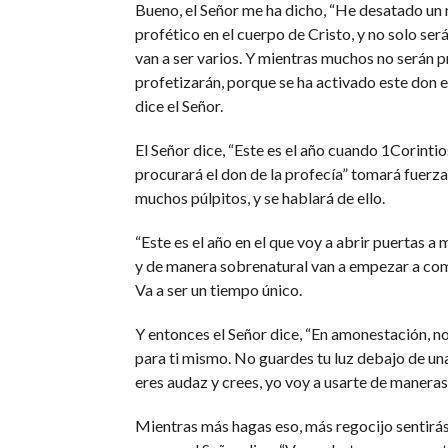
Bueno, el Señor me ha dicho, “He desatado un
profético en el cuerpo de Cristo, y no solo será
van a ser varios. Y mientras muchos no serán 
profetizarán, porque se ha activado este don en
dice el Señor.
El Señor dice, “Este es el año cuando 1Corintio
procurará el don de la profecía” tomará fuerza
muchos púlpitos, y se hablará de ello.
“Este es el año en el que voy a abrir puertas a 
y de manera sobrenatural van a empezar a com
Va a ser un tiempo único.
Y entonces el Señor dice, “En amonestación, n
para ti mismo. No guardes tu luz debajo de un
eres audaz y crees, yo voy a usarte de maneras
Mientras más hagas eso, más regocijo sentirás