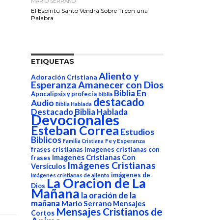
MARIO SERRANO
El Espíritu Santo Vendrá Sobre Ti con una
Palabra
ETIQUETAS
Aliento y
Adoración Cristiana
Esperanza
Amanecer con Dios
Biblia En
Apocalipsis y profecía
biblia
destacado
Audio
Biblia Hablada
Destacado Biblia Hablada
Devocionales
Esteban Correa
Estudios
Biblicos
Fe y Esperanza
Familia Cristiana
frases cristianas
Imagenes cristianas con
Imagenes Cristianas Con
frases
Imágenes Cristianas
Versículos
imágenes de
Imágenes cristianas de aliento
La Oracion de La
Dios
Mañana
la oración de la
mañana
Mario Serrano
Mensajes
Mensajes Cristianos de
Cortos