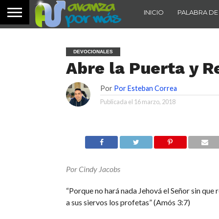
INICIO
PALABRA DE
DEVOCIONALES
Abre la Puerta y Re
Por
Por Esteban Correa
Publicada el
16 marzo, 2018
Por Cindy Jacobs
“Porque no hará nada Jehová el Señor sin que r
a sus siervos los profetas” (Amós 3:7)