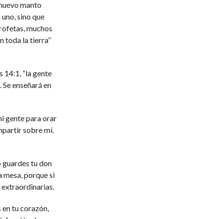
 nuevo manto
 uno, sino que
profetas, muchos
 toda la tierra”
s 14:1, “la gente
. Se enseñará en
mi gente para orar
partir sobre mí.
o guardes tu don
a mesa, porque si
 extraordinarias.
 en tu corazón,