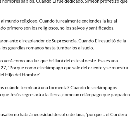
 los hombres sabios. Cuando El fue dedicado, Simeón profetizó que
 al mundo religioso. Cuando tu realmente enciendes la luz al
do primero son los religiosos, no los salvos y santificados.
ron ante el resplandor de Su presencia. Cuando El resucitó de la
 los guardias romanos hasta tumbarlos al suelo.
o verá como una luz que brillará del este al oeste. Esa es una
27, “Porque como el relámpago que sale del oriente y se muestra
del Hijo del Hombre”.
os cuándo terminará una tormenta? Cuando los relámpagos
 la que Jesús regresará a la tierra, como un relámpago que parpadea
rusalén no habrá necesidad de sol o de luna, “porque… el Cordero