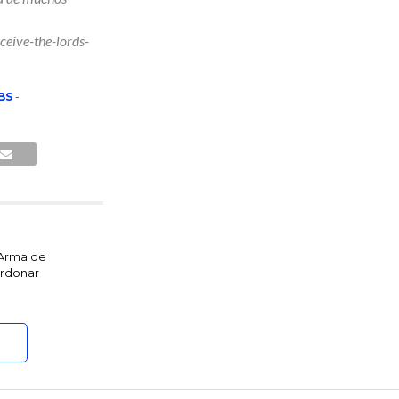
ceive-the-lords-
BS
-
 Arma de
rdonar