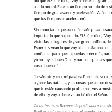
porque el Señor dice, “Voy a darte una gran sat
usado por mí. Este es un tiempo no solo de res
tiempo de gran avance y aceleración. Así que, 
que tus tiempos se aceleraren”.
Sin importar lo que sucedió el año pasado, sac
importar lo que ha pasado. El Señor dice, “Voy
victorias en lugares de gran gran conflicto, de 
Esperen y vean lo que voy a hacer. Satanás quie
confianza, para que no puedas creer más, para
yo no soy un buen Dios, y para que pienses qu
cosas buenas”.
“Levántate y cree mi palabra Porque lo verás, s
a ganar las batallas, y las cosas que son un desa
que te están causando problemas, voy a mostr
de ellas, y voy a darte victoria”, dice el Señor.
Cindy Jacobs es Reconocida predicadora, maestra
Realiza conferencias en todo el mundo y es auto