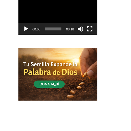
vídeo
00:00
08:18