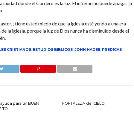
la ciudad donde el Cordero es la luz. El infierno no puede apagar la
a.
stor, ¿tiene usted miedo de que la iglesia esté yendo a una era
pa de la iglesia, porque la luz de Dios nunca ha disminuido desde el
én.
ES CRISTIANOS
,
ESTUDIOS BIBLICOS
,
JOHN HAGEE
,
PREDICAS
 ayuda para un BUEN
FORTALEZA del CIELO
SITO