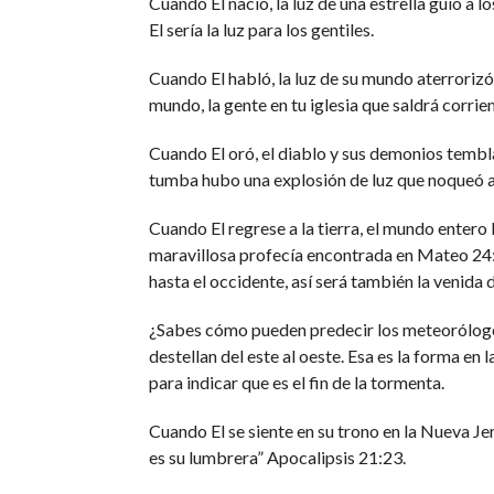
Cuando El nació, la luz de una estrella guió a
El sería la luz para los gentiles.
Cuando El habló, la luz de su mundo aterrorizó
mundo, la gente en tu iglesia que saldrá corrien
Cuando El oró, el diablo y sus demonios tembla
tumba hubo una explosión de luz que noqueó a
Cuando El regrese a la tierra, el mundo entero l
maravillosa profecía encontrada en Mateo 24:
hasta el occidente, así será también la venida 
¿Sabes cómo pueden predecir los meteorólog
destellan del este al oeste. Esa es la forma en
para indicar que es el fin de la tormenta.
Cuando El se siente en su trono en la Nueva Je
es su lumbrera” Apocalipsis 21:23.