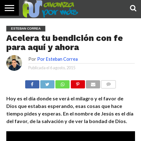
INICIO
PALABRA
DEVOCIONALES
NOTICIAS
TESTIMONIOS
ORACIONES
SOBRE
IMÁGENES
ESTEBAN CORREA
DE HOY
NOSOTROS
Acelera tu bendición con fe
para aquí y ahora
Por
Por Esteban Correa
Publicada el
6 agosto, 2015
COMENTARIOS
Hoy es el día donde se verá el milagro y el favor de
Dios que estabas esperando, esas cosas que hace
tiempo pides y esperas. En el nombre de Jesús es el día
del favor, de la salvación y de ver la bondad de Dios.