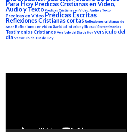
Para Hoy
Predicas Cristianas en Video,
Audio y Texto
Predicas Cristianas en Video, Audio y Texto
Prédicas Escritas
Predicas en Video
Reflexiones Cristianas cortas
Reflexiones cristianas de
Reflexiones en video
Sanidad Interior y liberación
Amor
testimonios
versículo del
Testimonios Cristianos
Versículo del Dia de Hoy
día
Versículo del Día de Hoy
Reproductor
de
vídeo