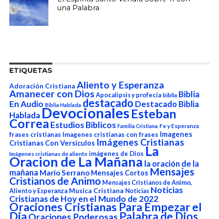
una Palabra
ETIQUETAS
Aliento y Esperanza
Adoración Cristiana
Amanecer con Dios
Biblia
Apocalipsis y profecía
biblia
destacado
En Audio
Destacado Biblia
Biblia Hablada
Devocionales
Esteban
Hablada
Correa
Estudios Biblicos
Fe y Esperanza
Familia Cristiana
Imagenes
frases cristianas
Imagenes cristianas con frases
Imágenes Cristianas
Cristianas Con Versículos
La
imágenes de Dios
Imágenes cristianas de aliento
Oracion de La Mañana
la oración de la
Mensajes
mañana
Mario Serrano
Mensajes Cortos
Cristianos de Animo
Mensajes Cristianos de Animo,
Noticias
Aliento y Esperanza
Musica Cristiana
Noticias
Cristianas de Hoy en el Mundo de 2022
Oraciones Cristianas Para Empezar el
Dia
Palabra de Dios
Oraciones Poderosas