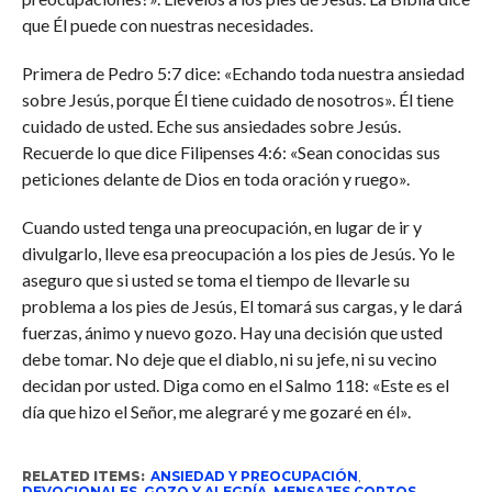
que Él puede con nuestras necesidades.
Primera de Pedro 5:7 dice: «Echando toda nuestra ansiedad
sobre Jesús, porque Él tiene cuidado de nosotros». Él tiene
cuidado de usted. Eche sus ansiedades sobre Jesús.
Recuerde lo que dice Filipenses 4:6: «Sean conocidas sus
peticiones delante de Dios en toda oración y ruego».
Cuando usted tenga una preocupación, en lugar de ir y
divulgarlo, lleve esa preocupación a los pies de Jesús. Yo le
aseguro que si usted se toma el tiempo de llevarle su
problema a los pies de Jesús, El tomará sus cargas, y le dará
fuerzas, ánimo y nuevo gozo. Hay una decisión que usted
debe tomar. No deje que el diablo, ni su jefe, ni su vecino
decidan por usted. Diga como en el Salmo 118: «Este es el
día que hizo el Señor, me alegraré y me gozaré en él».
RELATED ITEMS:
ANSIEDAD Y PREOCUPACIÓN
,
DEVOCIONALES
,
GOZO Y ALEGRÍA
,
MENSAJES CORTOS
,