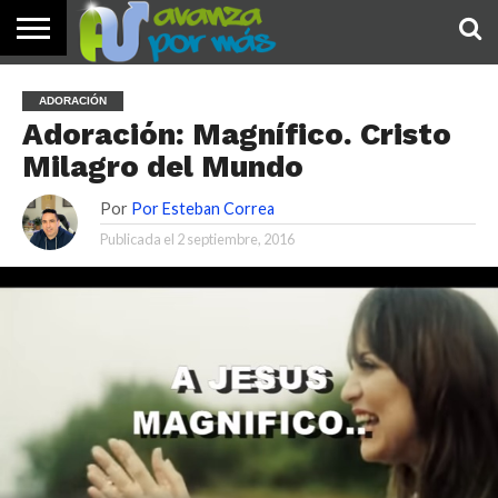
INICIO
PALABRA
DEVOCIONALES
NOTICIAS
TESTIMONIOS
ORACIONES
SOBRE
IMÁGENES
ADORACIÓN
DE HOY
NOSOTROS
Adoración: Magnífico. Cristo
Milagro del Mundo
Por
Por Esteban Correa
Publicada el
2 septiembre, 2016