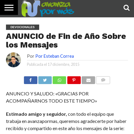
INICIO
PALABRA
DEVOCIONALES
NOTICIAS
TESTIMONIOS
ORACIONES
SOBRE
IMÁGENES
DEVOCIONALES
DE HOY
NOSOTROS
ANUNCIO de Fin de Año Sobre
los Mensajes
Por
Por Esteban Correa
Publicada el
17 diciembre, 2015
COMENTARIOS
ANUNCIO Y SALUDO: «GRACIAS POR
ACOMPAÑARNOS TODO ESTE TIEMPO»
Estimado amigo y seguidor,
con todo el equipo que
trabaja en avanzapormas, queremos agradecerte por haber
recibido y compartido en este año los mensajes de la serie: