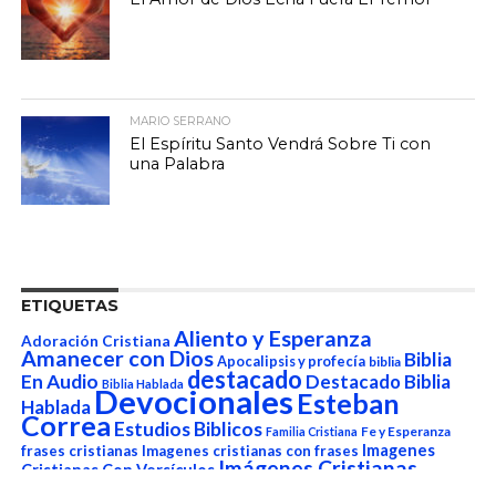
MARIO SERRANO
El Espíritu Santo Vendrá Sobre Ti con
una Palabra
ETIQUETAS
Aliento y Esperanza
Adoración Cristiana
Amanecer con Dios
Biblia
Apocalipsis y profecía
biblia
destacado
En Audio
Destacado Biblia
Biblia Hablada
Devocionales
Esteban
Hablada
Correa
Estudios Biblicos
Fe y Esperanza
Familia Cristiana
Imagenes
frases cristianas
Imagenes cristianas con frases
Imágenes Cristianas
Cristianas Con Versículos
La
imágenes de Dios
Imágenes cristianas de aliento