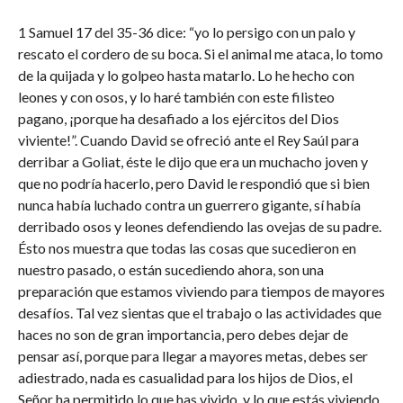
1 Samuel 17 del 35-36 dice: “yo lo persigo con un palo y
rescato el cordero de su boca. Si el animal me ataca, lo tomo
de la quijada y lo golpeo hasta matarlo. Lo he hecho con
leones y con osos, y lo haré también con este filisteo
pagano, ¡porque ha desafiado a los ejércitos del Dios
viviente!”. Cuando David se ofreció ante el Rey Saúl para
derribar a Goliat, éste le dijo que era un muchacho joven y
que no podría hacerlo, pero David le respondió que si bien
nunca había luchado contra un guerrero gigante, sí había
derribado osos y leones defendiendo las ovejas de su padre.
Ésto nos muestra que todas las cosas que sucedieron en
nuestro pasado, o están sucediendo ahora, son una
preparación que estamos viviendo para tiempos de mayores
desafíos. Tal vez sientas que el trabajo o las actividades que
haces no son de gran importancia, pero debes dejar de
pensar así, porque para llegar a mayores metas, debes ser
adiestrado, nada es casualidad para los hijos de Dios, el
Señor ha permitido lo que has vivido, y lo que estás viviendo