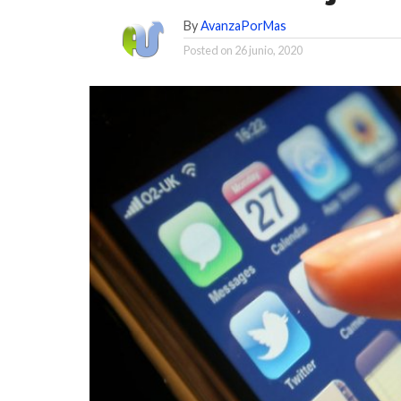
By
AvanzaPorMas
Posted on
26 junio, 2020