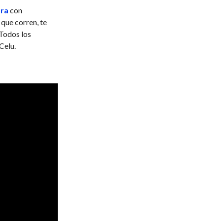
ara
con
 que corren, te
 Todos los
Celu.