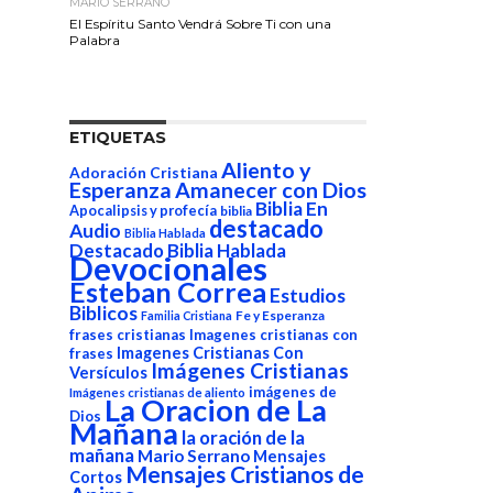
MARIO SERRANO
El Espíritu Santo Vendrá Sobre Ti con una
Palabra
ETIQUETAS
Aliento y
Adoración Cristiana
Esperanza
Amanecer con Dios
Biblia En
Apocalipsis y profecía
biblia
destacado
Audio
Biblia Hablada
Destacado Biblia Hablada
Devocionales
Esteban Correa
Estudios
Biblicos
Fe y Esperanza
Familia Cristiana
frases cristianas
Imagenes cristianas con
Imagenes Cristianas Con
frases
Imágenes Cristianas
Versículos
imágenes de
Imágenes cristianas de aliento
La Oracion de La
Dios
Mañana
la oración de la
mañana
Mario Serrano
Mensajes
Mensajes Cristianos de
Cortos