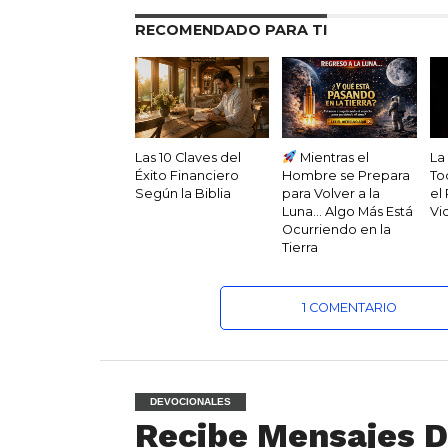
RECOMENDADO PARA TI
Las 10 Claves del
Mientras el
La
Éxito Financiero
Hombre se Prepara
To
Según la Biblia
para Volver a la
el
Luna… Algo Más Está
Vi
Ocurriendo en la
Tierra
1 COMENTARIO
DEVOCIONALES
Recibe Mensajes D