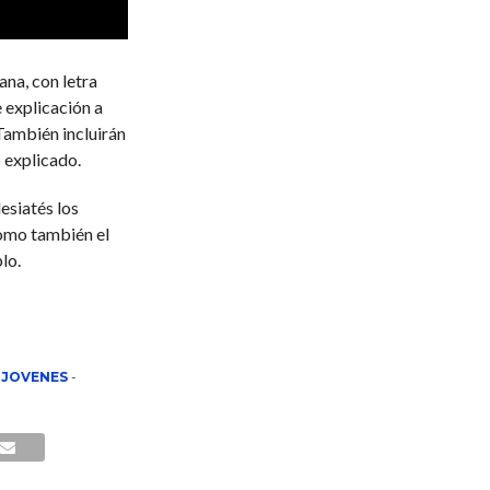
ana, con letra
 explicación a
También incluirán
 explicado.
esiatés los
omo también el
lo.
A JOVENES
-