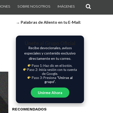
IONES
SOBRE NOSOTROS
IMÁGENES
→ Palabras de Aliento en tu E-Mail:
Únete al Grupo Oficial
Recibe devocionales, avisos
especiales y contenido exclusivo
directamente en tu correo.
Paso 1: Haz clic en el botón.
Paso 2: Inicia sesión con tu cuenta
de Google.
Paso 3: Presiona
“Unirse al
grupo”
.
Unirme Ahora
RECOMENDADOS