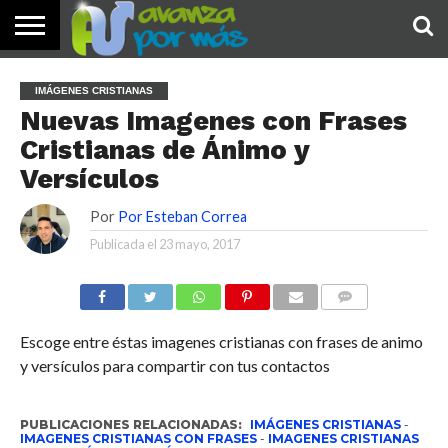
INICIO
PALABRA
DEVOCIONALES
NOTICIAS
TESTIMONIOS
ORACIONES
SOBRE
IMÁGENES
IMÁGENES CRISTIANAS
DE HOY
NOSOTROS
Nuevas Imagenes con Frases
Cristianas de Ánimo y
Versículos
Por
Por Esteban Correa
Publicada el
23 mayo, 2017
COMENTARIOS
Escoge entre éstas imagenes cristianas con frases de animo
y versículos para compartir con tus contactos
PUBLICACIONES RELACIONADAS:
IMÁGENES CRISTIANAS
-
IMAGENES CRISTIANAS CON FRASES
-
IMAGENES CRISTIANAS