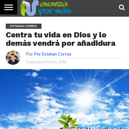
INICIO
PALABRA
DEVOCIONALES
NOTICIAS
TESTIMONIOS
ORACIONES
SOBRE
IMÁGENES
ESTEBAN CORREA
DE HOY
NOSOTROS
Centra tu vida en Dios y lo
demás vendrá por añadidura
Por
Por Esteban Correa
Publicada el
19 julio, 2016