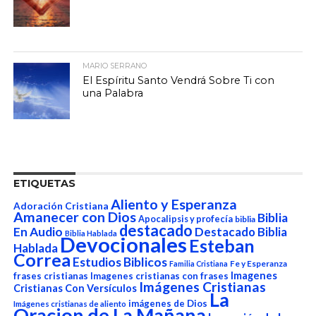
MARIO SERRANO
El Espíritu Santo Vendrá Sobre Ti con
una Palabra
ETIQUETAS
Aliento y Esperanza
Adoración Cristiana
Amanecer con Dios
Biblia
Apocalipsis y profecía
biblia
destacado
En Audio
Destacado Biblia
Biblia Hablada
Devocionales
Esteban
Hablada
Correa
Estudios Biblicos
Fe y Esperanza
Familia Cristiana
Imagenes
frases cristianas
Imagenes cristianas con frases
Imágenes Cristianas
Cristianas Con Versículos
La
imágenes de Dios
Imágenes cristianas de aliento
Oracion de La Mañana