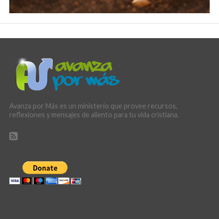
Avanza por Más es un ministerio que provee recursos,
reflexiones y mensajes de aliento para tu vida cristiana.