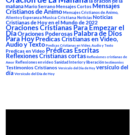
la oración de la
Mensajes
mañana
Mario Serrano
Mensajes Cortos
Cristianos de Animo
Mensajes Cristianos de Animo,
Noticias
Aliento y Esperanza
Musica Cristiana
Noticias
Cristianas de Hoy en el Mundo de 2022
Oraciones Cristianas Para Empezar el
Dia
Palabra de Dios
Oraciones Poderosas
Para Hoy
Predicas Cristianas en Video,
Audio y Texto
Predicas Cristianas en Video, Audio y Texto
Prédicas Escritas
Predicas en Video
Reflexiones Cristianas cortas
Reflexiones cristianas de
Reflexiones en video
Sanidad Interior y liberación
Amor
testimonios
versículo del
Testimonios Cristianos
Versículo del Dia de Hoy
día
Versículo del Día de Hoy
Reproductor
de
vídeo